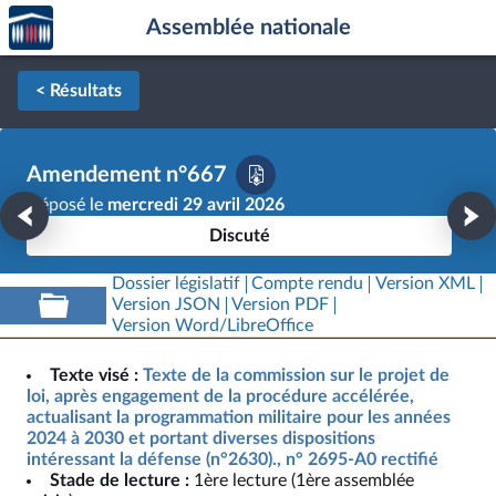
Accèder
Aller au contenu
Aller en bas de la page
Assemblée nationale
à la
page
d'accueil
< Résultats
Amendement n°667
Déposé le
mercredi 29 avril 2026
Discuté
Dossier législatif
Compte rendu
Version XML
Version JSON
Version PDF
Version Word/LibreOffice
Texte visé :
Texte de la commission sur le projet de
loi, après engagement de la procédure accélérée,
actualisant la programmation militaire pour les années
2024 à 2030 et portant diverses dispositions
intéressant la défense (n°2630)., n° 2695-A0 rectifié
Stade de lecture :
1ère lecture (1ère assemblée