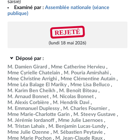
saisie)
Examiné par :
Assemblée nationale (séance
publique)
REJETÉ
(lundi 18 mai 2026)
Déposé par :
M. Damien Girard
Mme Catherine Hervieu
Mme Cyrielle Chatelain
M. Pouria Amirshahi
Mme Christine Arrighi
Mme Clémentine Autain
Mme Léa Balage El Mariky
Mme Lisa Belluco
M. Karim Ben Cheikh
M. Benoît Biteau
M. Arnaud Bonnet
M. Nicolas Bonnet
M. Alexis Corbière
M. Hendrik Davi
M. Emmanuel Duplessy
M. Charles Fournier
Mme Marie-Charlotte Garin
M. Steevy Gustave
M. Jérémie Iordanoff
Mme Julie Laernoes
M. Tristan Lahais
M. Benjamin Lucas-Lundy
Mme Julie Ozenne
M. Sébastien Peytavie
Mme Marie Pochon
M. Jean-Claude Raux