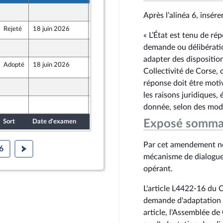
12 juin 2026
on
Après l’alinéa 6, insérer
Rejeté
18 juin 2026
12 juin 2026
« L’État est tenu de ré
demande ou délibératio
3 juin 2026
adapter des disposition
Adopté
18 juin 2026
2 juin 2026
nstitutionnelles, de la législation et de l'administration 
 de la commission des lois
Collectivité de Corse, 
réponse doit être motiv
3 juin 2026
les raisons juridiques,
12 juin 2026
on
donnée, selon des modal
Exposé somma
Sort
Date d'examen
Date de dépôt
Par cet amendement no
6
mécanisme de dialogue e
opérant.
L'article L4422-16 du 
demande d'adaptation d
article, l'Assemblée d