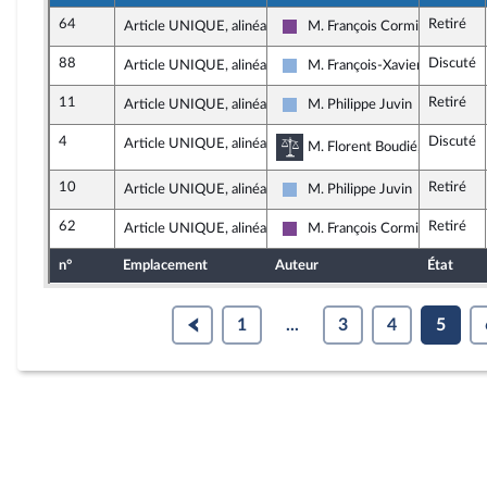
64
Retiré
Article UNIQUE, alinéa 6
M. François Cormier-Boulige
Ensemble pour la République
88
Discuté
Article UNIQUE, alinéa 7
M. François-Xavier Ceccoli
Droite Républicaine
11
Retiré
Article UNIQUE, alinéa 7
M. Philippe Juvin
Droite Républicaine
4
Discuté
Article UNIQUE, alinéa 7
Commission des lois co
M. Florent Boudié, rapporteur
10
Retiré
Article UNIQUE, alinéa 7
M. Philippe Juvin
Droite Républicaine
62
Retiré
Article UNIQUE, alinéa 7
M. François Cormier-Boulige
Ensemble pour la République
n°
Emplacement
Auteur
État
1
...
3
4
5