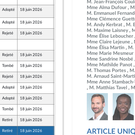
M. Jean-François Co
Mme Alma Dufour
M
Adopté
18 juin 2026
18 juin 2026
5
 Front Populaire
M. Emmanuel Fernand
Mme Clémence Guett
Adopté
18 juin 2026
18 juin 2026
M. Andy Kerbrat
M. 
M. Maxime Laisney
M
Rejeté
18 juin 2026
11 juin 2026
Mme Élise Leboucher
Mme Claire Lejeune
3 juin 2026
Mme Élisa Martin
M.
Mme Marie Mesmeur
Rejeté
18 juin 2026
11 juin 2026
mer et Territoires
Mme Sandrine Nosbé
Mme Mathilde Panot
Tombé
18 juin 2026
12 juin 2026
aine
M. Thomas Portes
M.
M. Arnaud Saint-Mart
Rejeté
18 juin 2026
12 juin 2026
Mme Anne Stambach-T
M. Matthias Tavel
M
Adopté
18 juin 2026
17 juin 2026
 Front Populaire
Adopté
18 juin 2026
12 juin 2026
 Front Populaire
Tombé
18 juin 2026
12 juin 2026
Retiré
18 juin 2026
12 juin 2026
 Front Populaire
ARTICLE UNI
Retiré
18 juin 2026
12 juin 2026
 Front Populaire