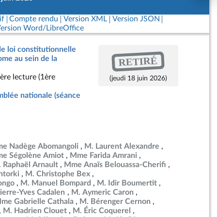
if
Compte rendu
Version XML
Version JSON
ersion Word/LibreOffice
e loi constitutionnelle
RETIRÉ
me au sein de la
ère lecture (1ère
(jeudi 18 juin 2026)
blée nationale (séance
e Nadège Abomangoli
M. Laurent Alexandre
e Ségolène Amiot
Mme Farida Amrani
 Raphaël Arnault
Mme Anaïs Belouassa-Cherifi
torki
M. Christophe Bex
ongo
M. Manuel Bompard
M. Idir Boumertit
ierre-Yves Cadalen
M. Aymeric Caron
me Gabrielle Cathala
M. Bérenger Cernon
M. Hadrien Clouet
M. Éric Coquerel