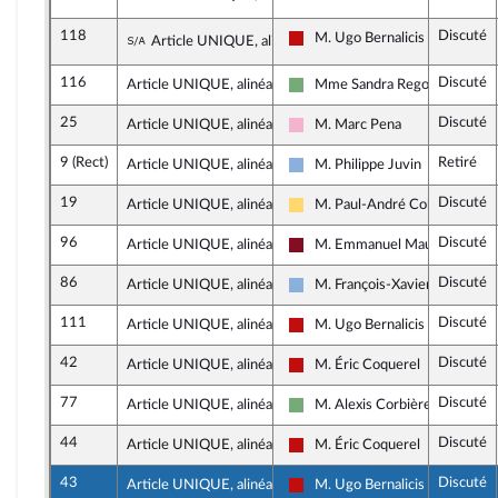
118
Discuté
Sous-amendement de l'amendement n°11
M. Ugo Bernalicis
Article UNIQUE, alinéa 5
La France insoumise - Nouveau
116
Discuté
Article UNIQUE, alinéa 5
Mme Sandra Regol
Écologiste et Social
25
Discuté
Article UNIQUE, alinéa 5
M. Marc Pena
Socialistes et apparentés
9 (Rect)
Retiré
Article UNIQUE, alinéa 4
M. Philippe Juvin
Droite Républicaine
19
Discuté
Article UNIQUE, alinéa 5
M. Paul-André Colombani
Libertés, Indépendants, Outre-
96
Discuté
Article UNIQUE, alinéa 5
M. Emmanuel Maurel
Gauche Démocrate et Républic
86
Discuté
Article UNIQUE, alinéa 5
M. François-Xavier Ceccoli
Droite Républicaine
111
Discuté
Article UNIQUE, alinéa 5
M. Ugo Bernalicis
La France insoumise - Nouveau
42
Discuté
Article UNIQUE, alinéa 6
M. Éric Coquerel
La France insoumise - Nouveau
77
Discuté
Article UNIQUE, alinéa 6
M. Alexis Corbière
Écologiste et Social
44
Discuté
Article UNIQUE, alinéa 6
M. Éric Coquerel
La France insoumise - Nouveau
43
Discuté
Article UNIQUE, alinéa 6
M. Ugo Bernalicis
La France insoumise - Nouveau