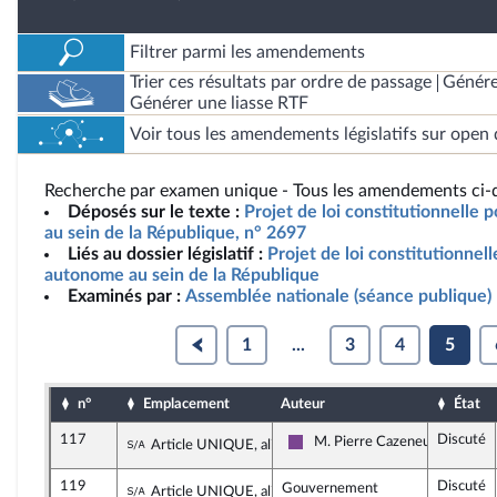
Filtrer parmi les amendements
Trier ces résultats par ordre de passage
Génére
Générer une liasse RTF
Voir tous les amendements législatifs sur open 
Recherche par examen unique - Tous les amendements ci-d
Déposés sur le texte :
Projet de loi constitutionnelle
au sein de la République, n° 2697
Liés au dossier législatif :
Projet de loi constitutionnel
autonome au sein de la République
Examinés par :
Assemblée nationale (séance publique)
1
...
3
4
5
n°
Emplacement
Auteur
État
117
Discuté
Sous-amendement de l'amendement n°11
M. Pierre Cazeneuve
Article UNIQUE, alinéa 5
Ensemble pour la République
119
Discuté
Sous-amendement de l'amendement n°11
Gouvernement
Article UNIQUE, alinéa 5