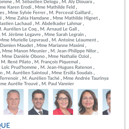
ulomme
M. Sébastien Delogu
M. Aly Diouara
me Karen Erodi
Mme Mathilde Feld
es
Mme Sylvie Ferrer
M. Perceval Gaillard
é
Mme Zahia Hamdane
Mme Mathilde Hignet
Bastien Lachaud
M. Abdelkader Lahmar
. Aurélien Le Coq
M. Arnaud Le Gall
M. Jérôme Legavre
Mme Sarah Legrain
Mme Murielle Lepvraud
M. Antoine Léaument
 Damien Maudet
Mme Marianne Maximi
Mme Manon Meunier
M. Jean-Philippe Nilor
Mme Danièle Obono
Mme Nathalie Oziol
M. René Pilato
M. François Piquemal
 Loïc Prud'homme
M. Jean-Hugues Ratenon
in
M. Aurélien Saintoul
Mme Ersilia Soudais
errenoir
M. Aurélien Taché
Mme Andrée Taurinya
me Aurélie Trouvé
M. Paul Vannier
QUE