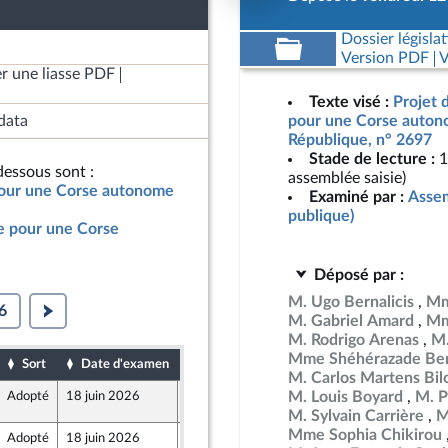
Dossier législat
Version PDF
V
r une liasse PDF
Texte visé :
Projet d
data
pour une Corse autono
République, n° 2697
Stade de lecture :
1
essous sont :
assemblée saisie)
 pour une Corse autonome
Examiné par :
Assem
publique)
le pour une Corse
Déposé par :
M. Ugo Bernalicis
Mm
6
M. Gabriel Amard
Mm
M. Rodrigo Arenas
M.
Mme Shéhérazade Ben
Sort
Date d'examen
Date de dépôt
M. Carlos Martens Bil
M. Louis Boyard
M. P
Adopté
18 juin 2026
18 juin 2026
5
M. Sylvain Carrière
M
Mme Sophia Chikirou
Adopté
18 juin 2026
18 juin 2026
5