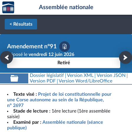
Accèder
Aller au contenu
Aller en bas de la page
Assemblée nationale
à la
page
d'accueil
< Résultats
Amendement n°91
Déposé le
vendredi 12 juin 2026
Retiré
Dossier législatif
Version XML
Version JSON
Version PDF
Version Word/LibreOffice
Texte visé :
Projet de loi constitutionnelle pour
une Corse autonome au sein de la République,
n° 2697
Stade de lecture :
1ère lecture (1ère assemblée
saisie)
Examiné par :
Assemblée nationale (séance
publique)