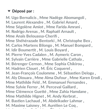
Déposé par :
M. Ugo Bernalicis
Mme Nadège Abomangoli
M. Laurent Alexandre
M. Gabriel Amard
Mme Ségolène Amiot
Mme Farida Amrani
M. Rodrigo Arenas
M. Raphaël Arnault
Mme Anaïs Belouassa-Cherifi
Mme Shéhérazade Bentorki
M. Christophe Bex
M. Carlos Martens Bilongo
M. Manuel Bompard
M. Idir Boumertit
M. Louis Boyard
M. Pierre-Yves Cadalen
M. Aymeric Caron
M. Sylvain Carrière
Mme Gabrielle Cathala
M. Bérenger Cernon
Mme Sophia Chikirou
M. Hadrien Clouet
M. Éric Coquerel
M. Jean-François Coulomme
M. Sébastien Delogu
M. Aly Diouara
Mme Alma Dufour
Mme Karen Erodi
Mme Mathilde Feld
M. Emmanuel Fernandes
Mme Sylvie Ferrer
M. Perceval Gaillard
Mme Clémence Guetté
Mme Zahia Hamdane
Mme Mathilde Hignet
M. Andy Kerbrat
M. Bastien Lachaud
M. Abdelkader Lahmar
M. Maxime Laisney
M. Aurélien Le Coq