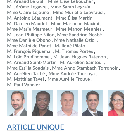
M. Arnaud Le Gall
Mme Élise Leboucher
M. Jérôme Legavre
Mme Sarah Legrain
Mme Claire Lejeune
Mme Murielle Lepvraud
M. Antoine Léaument
Mme Élisa Martin
M. Damien Maudet
Mme Marianne Maximi
Mme Marie Mesmeur
Mme Manon Meunier
M. Jean-Philippe Nilor
Mme Sandrine Nosbé
Mme Danièle Obono
Mme Nathalie Oziol
Mme Mathilde Panot
M. René Pilato
M. François Piquemal
M. Thomas Portes
M. Loïc Prud'homme
M. Jean-Hugues Ratenon
M. Arnaud Saint-Martin
M. Aurélien Saintoul
Mme Ersilia Soudais
Mme Anne Stambach-Terrenoir
M. Aurélien Taché
Mme Andrée Taurinya
M. Matthias Tavel
Mme Aurélie Trouvé
M. Paul Vannier
ARTICLE UNIQUE