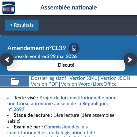
Accèder
Aller au contenu
Aller en bas de la page
Assemblée nationale
à la
page
d'accueil
< Résultats
Amendement n°CL39
Déposé le
vendredi 29 mai 2026
Discuté
Dossier législatif
Version XML
Version JSON
Version PDF
Version Word/LibreOffice
Texte visé :
Projet de loi constitutionnelle pour
une Corse autonome au sein de la République,
n° 2697
Stade de lecture :
1ère lecture (1ère assemblée
saisie)
Examiné par :
Commission des lois
constitutionnelles, de la législation et de