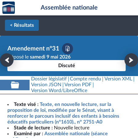
Accèder
Aller au contenu
Aller en bas de la page
Assemblée nationale
à la
page
d'accueil
< Résultats
Amendement n°31
Déposé le
samedi 9 mai 2026
Discuté
Dossier législatif
Compte rendu
Version XML
Version JSON
Version PDF
Version Word/LibreOffice
Texte visé :
Texte, en nouvelle lecture, sur la
proposition de loi, modifiée par le Sénat, visant à
renforcer le parcours inclusif des enfants à besoins
éducatifs particuliers (n°1610)., n° 2751-A0
Stade de lecture :
Nouvelle lecture
Examiné par :
Assemblée nationale (séance