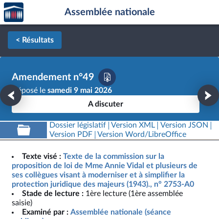
Accèder
Aller au contenu
Aller en bas de la page
Assemblée nationale
à la
page
d'accueil
< Résultats
Amendement n°49
Déposé le
samedi 9 mai 2026
A discuter
Dossier législatif
Version XML
Version JSON
Version PDF
Version Word/LibreOffice
Texte visé :
Texte de la commission sur la
proposition de loi de Mme Annie Vidal et plusieurs de
ses collègues visant à moderniser et à simplifier la
protection juridique des majeurs (1943)., n° 2753-A0
Stade de lecture :
1ère lecture (1ère assemblée
saisie)
Examiné par :
Assemblée nationale (séance