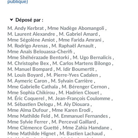
publique)
Déposé par :
M. Andy Kerbrat
Mme Nadège Abomangoli
M. Laurent Alexandre
M. Gabriel Amard
Mme Ségolène Amiot
Mme Farida Amrani
M. Rodrigo Arenas
M. Raphaël Arnault
Mme Anaïs Belouassa-Cherifi
Mme Shéhérazade Bentorki
M. Ugo Bernalicis
M. Christophe Bex
M. Carlos Martens Bilongo
M. Manuel Bompard
M. Idir Boumertit
M. Louis Boyard
M. Pierre-Yves Cadalen
M. Aymeric Caron
M. Sylvain Carrière
Mme Gabrielle Cathala
M. Bérenger Cernon
Mme Sophia Chikirou
M. Hadrien Clouet
M. Éric Coquerel
M. Jean-François Coulomme
M. Sébastien Delogu
M. Aly Diouara
Mme Alma Dufour
Mme Karen Erodi
Mme Mathilde Feld
M. Emmanuel Fernandes
Mme Sylvie Ferrer
M. Perceval Gaillard
Mme Clémence Guetté
Mme Zahia Hamdane
Mme Mathilde Hignet
M. Bastien Lachaud