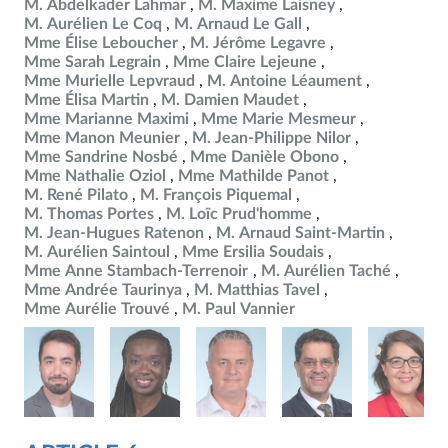
M. Abdelkader Lahmar
M. Maxime Laisney
M. Aurélien Le Coq
M. Arnaud Le Gall
Mme Élise Leboucher
M. Jérôme Legavre
Mme Sarah Legrain
Mme Claire Lejeune
Mme Murielle Lepvraud
M. Antoine Léaument
Mme Élisa Martin
M. Damien Maudet
Mme Marianne Maximi
Mme Marie Mesmeur
Mme Manon Meunier
M. Jean-Philippe Nilor
Mme Sandrine Nosbé
Mme Danièle Obono
Mme Nathalie Oziol
Mme Mathilde Panot
M. René Pilato
M. François Piquemal
M. Thomas Portes
M. Loïc Prud'homme
M. Jean-Hugues Ratenon
M. Arnaud Saint-Martin
M. Aurélien Saintoul
Mme Ersilia Soudais
Mme Anne Stambach-Terrenoir
M. Aurélien Taché
Mme Andrée Taurinya
M. Matthias Tavel
Mme Aurélie Trouvé
M. Paul Vannier