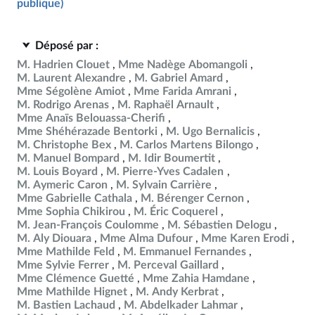
publique)
Déposé par :
M. Hadrien Clouet
Mme Nadège Abomangoli
M. Laurent Alexandre
M. Gabriel Amard
Mme Ségolène Amiot
Mme Farida Amrani
M. Rodrigo Arenas
M. Raphaël Arnault
Mme Anaïs Belouassa-Cherifi
Mme Shéhérazade Bentorki
M. Ugo Bernalicis
M. Christophe Bex
M. Carlos Martens Bilongo
M. Manuel Bompard
M. Idir Boumertit
M. Louis Boyard
M. Pierre-Yves Cadalen
M. Aymeric Caron
M. Sylvain Carrière
Mme Gabrielle Cathala
M. Bérenger Cernon
Mme Sophia Chikirou
M. Éric Coquerel
M. Jean-François Coulomme
M. Sébastien Delogu
M. Aly Diouara
Mme Alma Dufour
Mme Karen Erodi
Mme Mathilde Feld
M. Emmanuel Fernandes
Mme Sylvie Ferrer
M. Perceval Gaillard
Mme Clémence Guetté
Mme Zahia Hamdane
Mme Mathilde Hignet
M. Andy Kerbrat
M. Bastien Lachaud
M. Abdelkader Lahmar