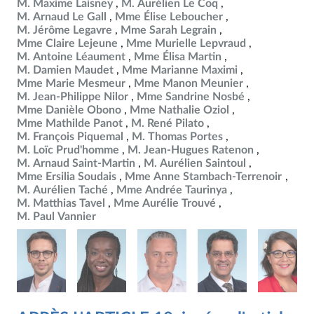
M. Maxime Laisney
M. Aurélien Le Coq
M. Arnaud Le Gall
Mme Élise Leboucher
M. Jérôme Legavre
Mme Sarah Legrain
Mme Claire Lejeune
Mme Murielle Lepvraud
M. Antoine Léaument
Mme Élisa Martin
M. Damien Maudet
Mme Marianne Maximi
Mme Marie Mesmeur
Mme Manon Meunier
M. Jean-Philippe Nilor
Mme Sandrine Nosbé
Mme Danièle Obono
Mme Nathalie Oziol
Mme Mathilde Panot
M. René Pilato
M. François Piquemal
M. Thomas Portes
M. Loïc Prud'homme
M. Jean-Hugues Ratenon
M. Arnaud Saint-Martin
M. Aurélien Saintoul
Mme Ersilia Soudais
Mme Anne Stambach-Terrenoir
M. Aurélien Taché
Mme Andrée Taurinya
M. Matthias Tavel
Mme Aurélie Trouvé
M. Paul Vannier