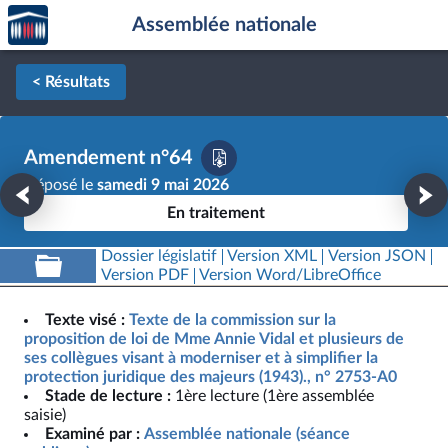
Accèder
Aller au contenu
Aller en bas de la page
Assemblée nationale
à la
page
d'accueil
< Résultats
Amendement n°64
Déposé le
samedi 9 mai 2026
En traitement
Dossier législatif
Version XML
Version JSON
Version PDF
Version Word/LibreOffice
Texte visé :
Texte de la commission sur la
proposition de loi de Mme Annie Vidal et plusieurs de
ses collègues visant à moderniser et à simplifier la
protection juridique des majeurs (1943)., n° 2753-A0
Stade de lecture :
1ère lecture (1ère assemblée
saisie)
Examiné par :
Assemblée nationale (séance