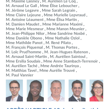
M. Maxime Laisney
M. Aurélien Le Coq
M. Arnaud Le Gall
Mme Élise Leboucher
M. Jérôme Legavre
Mme Sarah Legrain
Mme Claire Lejeune
Mme Murielle Lepvraud
M. Antoine Léaument
Mme Élisa Martin
M. Damien Maudet
Mme Marianne Maximi
Mme Marie Mesmeur
Mme Manon Meunier
M. Jean-Philippe Nilor
Mme Sandrine Nosbé
Mme Danièle Obono
Mme Nathalie Oziol
Mme Mathilde Panot
M. René Pilato
M. François Piquemal
M. Thomas Portes
M. Loïc Prud'homme
M. Jean-Hugues Ratenon
M. Arnaud Saint-Martin
M. Aurélien Saintoul
Mme Ersilia Soudais
Mme Anne Stambach-Terrenoir
M. Aurélien Taché
Mme Andrée Taurinya
M. Matthias Tavel
Mme Aurélie Trouvé
M. Paul Vannier