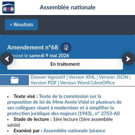
Accèder
Aller au contenu
Aller en bas de la page
Assemblée nationale
à la
page
d'accueil
< Résultats
Amendement n°68
Déposé le
samedi 9 mai 2026
En traitement
Dossier législatif
Version XML
Version JSON
Version PDF
Version Word/LibreOffice
Texte visé :
Texte de la commission sur la
proposition de loi de Mme Annie Vidal et plusieurs de
ses collègues visant à moderniser et à simplifier la
protection juridique des majeurs (1943)., n° 2753-A0
Stade de lecture :
1ère lecture (1ère assemblée
saisie)
Examiné par :
Assemblée nationale (séance