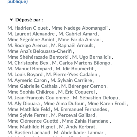
publique)
Déposé par :
M. Hadrien Clouet
Mme Nadège Abomangoli
M. Laurent Alexandre
M. Gabriel Amard
Mme Ségolène Amiot
Mme Farida Amrani
M. Rodrigo Arenas
M. Raphaël Arnault
Mme Anaïs Belouassa-Cherifi
Mme Shéhérazade Bentorki
M. Ugo Bernalicis
M. Christophe Bex
M. Carlos Martens Bilongo
M. Manuel Bompard
M. Idir Boumertit
M. Louis Boyard
M. Pierre-Yves Cadalen
M. Aymeric Caron
M. Sylvain Carrière
Mme Gabrielle Cathala
M. Bérenger Cernon
Mme Sophia Chikirou
M. Éric Coquerel
M. Jean-François Coulomme
M. Sébastien Delogu
M. Aly Diouara
Mme Alma Dufour
Mme Karen Erodi
Mme Mathilde Feld
M. Emmanuel Fernandes
Mme Sylvie Ferrer
M. Perceval Gaillard
Mme Clémence Guetté
Mme Zahia Hamdane
Mme Mathilde Hignet
M. Andy Kerbrat
M. Bastien Lachaud
M. Abdelkader Lahmar