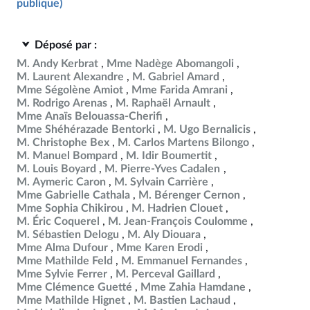
publique)
Déposé par :
M. Andy Kerbrat
Mme Nadège Abomangoli
M. Laurent Alexandre
M. Gabriel Amard
Mme Ségolène Amiot
Mme Farida Amrani
M. Rodrigo Arenas
M. Raphaël Arnault
Mme Anaïs Belouassa-Cherifi
Mme Shéhérazade Bentorki
M. Ugo Bernalicis
M. Christophe Bex
M. Carlos Martens Bilongo
M. Manuel Bompard
M. Idir Boumertit
M. Louis Boyard
M. Pierre-Yves Cadalen
M. Aymeric Caron
M. Sylvain Carrière
Mme Gabrielle Cathala
M. Bérenger Cernon
Mme Sophia Chikirou
M. Hadrien Clouet
M. Éric Coquerel
M. Jean-François Coulomme
M. Sébastien Delogu
M. Aly Diouara
Mme Alma Dufour
Mme Karen Erodi
Mme Mathilde Feld
M. Emmanuel Fernandes
Mme Sylvie Ferrer
M. Perceval Gaillard
Mme Clémence Guetté
Mme Zahia Hamdane
Mme Mathilde Hignet
M. Bastien Lachaud