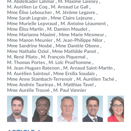
M. Abdelkader Lahmar
M. Maxime Laisney
M. Aurélien Le Coq
M. Arnaud Le Gall
Mme Élise Leboucher
M. Jérôme Legavre
Mme Sarah Legrain
Mme Claire Lejeune
Mme Murielle Lepvraud
M. Antoine Léaument
Mme Élisa Martin
M. Damien Maudet
Mme Marianne Maximi
Mme Marie Mesmeur
Mme Manon Meunier
M. Jean-Philippe Nilor
Mme Sandrine Nosbé
Mme Danièle Obono
Mme Nathalie Oziol
Mme Mathilde Panot
M. René Pilato
M. François Piquemal
M. Thomas Portes
M. Loïc Prud'homme
M. Jean-Hugues Ratenon
M. Arnaud Saint-Martin
M. Aurélien Saintoul
Mme Ersilia Soudais
Mme Anne Stambach-Terrenoir
M. Aurélien Taché
Mme Andrée Taurinya
M. Matthias Tavel
Mme Aurélie Trouvé
M. Paul Vannier