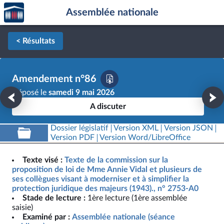
Accèder
Aller au contenu
Aller en bas de la page
Assemblée nationale
à la
page
d'accueil
< Résultats
Amendement n°86
Déposé le
samedi 9 mai 2026
A discuter
Dossier législatif
Version XML
Version JSON
Version PDF
Version Word/LibreOffice
Texte visé :
Texte de la commission sur la
proposition de loi de Mme Annie Vidal et plusieurs de
ses collègues visant à moderniser et à simplifier la
protection juridique des majeurs (1943)., n° 2753-A0
Stade de lecture :
1ère lecture (1ère assemblée
saisie)
Examiné par :
Assemblée nationale (séance