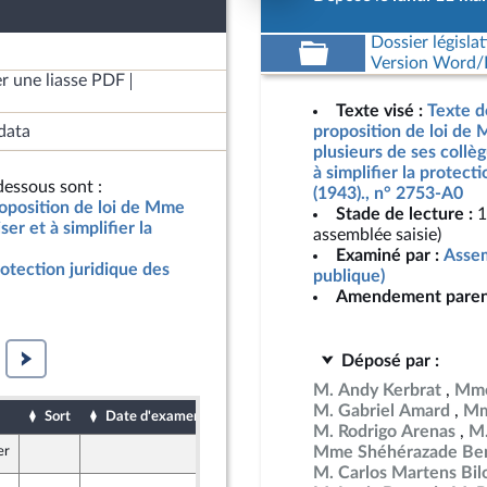
Dossier législat
Version Word/L
r une liasse PDF
Texte visé :
Texte d
data
proposition de loi de 
plusieurs de ses collè
à simplifier la protect
essous sont :
(1943)., n° 2753-A0
roposition de loi de Mme
Stade de lecture :
1
er et à simplifier la
assemblée saisie)
Examiné par :
Assem
rotection juridique des
publique)
Amendement paren
Déposé par :
M. Andy Kerbrat
Mme
M. Gabriel Amard
Mm
Sort
Date d'examen
Date de dépôt
M. Rodrigo Arenas
M.
Mme Shéhérazade Ben
er
7 mai 2026
M. Carlos Martens Bil