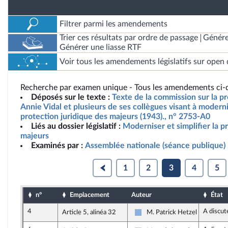
Filtrer parmi les amendements
Trier ces résultats par ordre de passage
Génére
Générer une liasse RTF
Voir tous les amendements législatifs sur open 
Recherche par examen unique - Tous les amendements ci-d
Déposés sur le texte :
Texte de la commission sur la p
Annie Vidal et plusieurs de ses collègues visant à modernis
protection juridique des majeurs (1943)., n° 2753-A0
Liés au dossier législatif :
Moderniser et simplifier la p
majeurs
Examinés par :
Assemblée nationale (séance publique)
1
2
3
4
5
n°
Emplacement
Auteur
État
4
A discut
Article 5, alinéa 32
M. Patrick Hetzel
Droite Républicaine