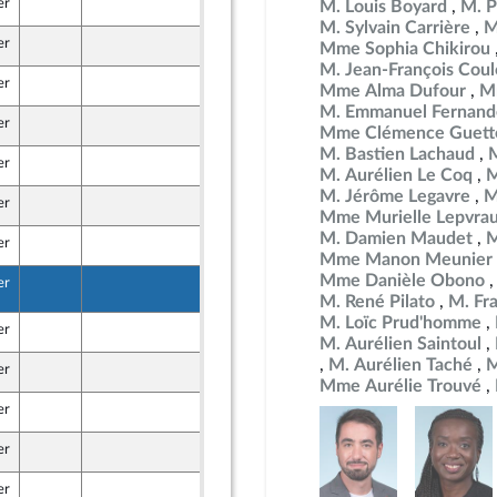
er
7 mai 2026
M. Louis Boyard
M. P
M. Sylvain Carrière
M
er
7 mai 2026
Mme Sophia Chikirou
M. Jean-François Co
er
7 mai 2026
Mme Alma Dufour
M
M. Emmanuel Fernand
er
7 mai 2026
Mme Clémence Guett
M. Bastien Lachaud
er
9 mai 2026
M. Aurélien Le Coq
M
M. Jérôme Legavre
M
er
9 mai 2026
 Front Populaire
Mme Murielle Lepvra
M. Damien Maudet
M
er
9 mai 2026
caine
Mme Manon Meunier
Mme Danièle Obono
er
11 mai 2026
2
 Front Populaire
M. René Pilato
M. Fr
M. Loïc Prud'homme
er
9 mai 2026
M. Aurélien Saintoul
M. Aurélien Taché
M
er
7 mai 2026
Mme Aurélie Trouvé
er
9 mai 2026
 Front Populaire
er
7 mai 2026
er
9 mai 2026