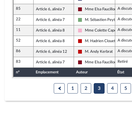
Rassemblement National
85
A discut
Article 6, alinéa 7
Mme Elsa Faucillon
Gauche Démocrate et Républi
22
A discut
Article 6, alinéa 7
M. Sébastien Peytavie
Écologiste et Social
11
A discut
Article 6, alinéa 8
Mme Colette Capdevielle
Socialistes et apparentés
52
A discut
Article 6, alinéa 8
M. Hadrien Clouet
La France insoumise - Nouveau
86
A discut
Article 6, alinéa 12
M. Andy Kerbrat
La France insoumise - Nouveau
83
Retiré
Article 6, alinéa 7
Mme Elsa Faucillon
Gauche Démocrate et Républi
n°
Emplacement
Auteur
État
1
2
3
4
5