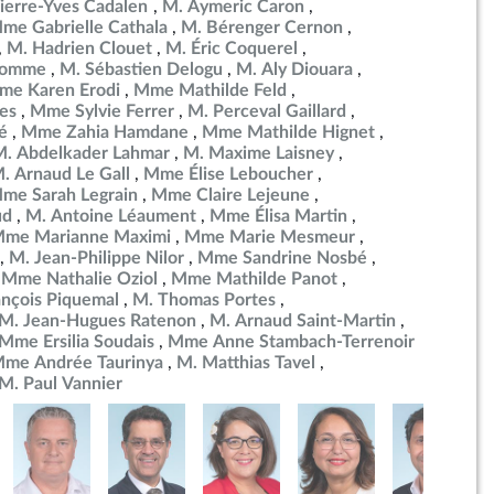
ierre-Yves Cadalen
M. Aymeric Caron
me Gabrielle Cathala
M. Bérenger Cernon
M. Hadrien Clouet
M. Éric Coquerel
ulomme
M. Sébastien Delogu
M. Aly Diouara
me Karen Erodi
Mme Mathilde Feld
es
Mme Sylvie Ferrer
M. Perceval Gaillard
é
Mme Zahia Hamdane
Mme Mathilde Hignet
M. Abdelkader Lahmar
M. Maxime Laisney
. Arnaud Le Gall
Mme Élise Leboucher
me Sarah Legrain
Mme Claire Lejeune
ud
M. Antoine Léaument
Mme Élisa Martin
me Marianne Maximi
Mme Marie Mesmeur
M. Jean-Philippe Nilor
Mme Sandrine Nosbé
Mme Nathalie Oziol
Mme Mathilde Panot
ançois Piquemal
M. Thomas Portes
M. Jean-Hugues Ratenon
M. Arnaud Saint-Martin
Mme Ersilia Soudais
Mme Anne Stambach-Terrenoir
me Andrée Taurinya
M. Matthias Tavel
M. Paul Vannier