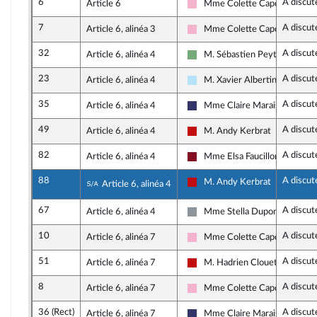
6
A discut
Article 6
Mme Colette Capdevielle
Socialistes et apparentés
7
A discut
Article 6, alinéa 3
Mme Colette Capdevielle
Socialistes et apparentés
32
A discut
Article 6, alinéa 4
M. Sébastien Peytavie
Écologiste et Social
23
A discut
Article 6, alinéa 4
M. Xavier Albertini
Horizons & Indépendants
35
A discut
Article 6, alinéa 4
Mme Claire Marais-Beuil
Rassemblement National
49
A discut
Article 6, alinéa 4
M. Andy Kerbrat
La France insoumise - Nouveau
82
A discut
Article 6, alinéa 4
Mme Elsa Faucillon
Gauche Démocrate et Républi
88
A discut
Sous-amendement de l'amendement n°8
M. Andy Kerbrat
Article 6, alinéa 4
La France insoumise - Nouveau
67
A discut
Article 6, alinéa 4
Mme Stella Dupont
Non inscrit
10
A discut
Article 6, alinéa 7
Mme Colette Capdevielle
Socialistes et apparentés
51
A discut
Article 6, alinéa 7
M. Hadrien Clouet
La France insoumise - Nouveau
8
A discut
Article 6, alinéa 7
Mme Colette Capdevielle
Socialistes et apparentés
36 (Rect)
A discut
Article 6, alinéa 7
Mme Claire Marais-Beuil