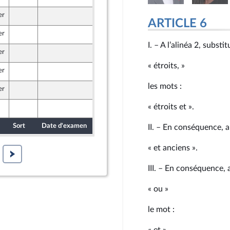
er
9 mai 2026
caine
ARTICLE 6
er
7 mai 2026
I. – A l’alinéa 2, substi
er
7 mai 2026
« étroits, »
er
9 mai 2026
 Front Populaire
les mots :
er
9 mai 2026
 Front Populaire
« étroits et ».
9 mai 2026
caine
Sort
Date d'examen
Date de dépôt
II. – En conséquence, 
« et anciens ».
III. – En conséquence, 
« ou »
le mot :