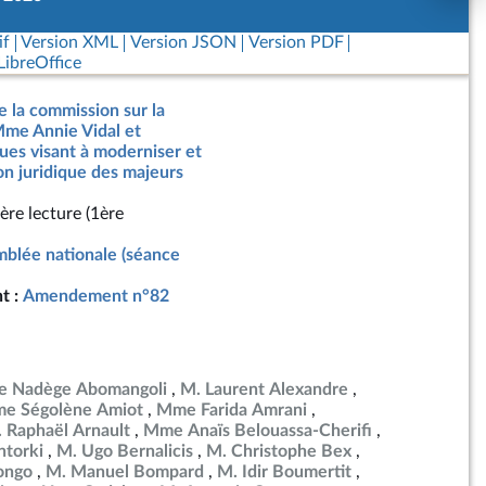
if
Version XML
Version JSON
Version PDF
ibreOffice
e la commission sur la
Mme Annie Vidal et
gues visant à moderniser et
ion juridique des majeurs
ère lecture (1ère
blée nationale (séance
t :
Amendement n°82
 Nadège Abomangoli
M. Laurent Alexandre
e Ségolène Amiot
Mme Farida Amrani
 Raphaël Arnault
Mme Anaïs Belouassa-Cherifi
torki
M. Ugo Bernalicis
M. Christophe Bex
ongo
M. Manuel Bompard
M. Idir Boumertit