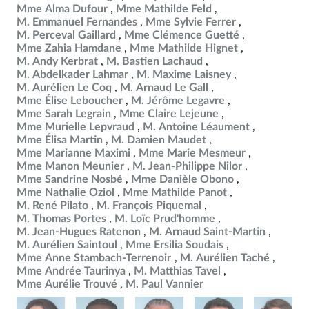
Mme Alma Dufour
Mme Mathilde Feld
M. Emmanuel Fernandes
Mme Sylvie Ferrer
M. Perceval Gaillard
Mme Clémence Guetté
Mme Zahia Hamdane
Mme Mathilde Hignet
M. Andy Kerbrat
M. Bastien Lachaud
M. Abdelkader Lahmar
M. Maxime Laisney
M. Aurélien Le Coq
M. Arnaud Le Gall
Mme Élise Leboucher
M. Jérôme Legavre
Mme Sarah Legrain
Mme Claire Lejeune
Mme Murielle Lepvraud
M. Antoine Léaument
Mme Élisa Martin
M. Damien Maudet
Mme Marianne Maximi
Mme Marie Mesmeur
Mme Manon Meunier
M. Jean-Philippe Nilor
Mme Sandrine Nosbé
Mme Danièle Obono
Mme Nathalie Oziol
Mme Mathilde Panot
M. René Pilato
M. François Piquemal
M. Thomas Portes
M. Loïc Prud'homme
M. Jean-Hugues Ratenon
M. Arnaud Saint-Martin
M. Aurélien Saintoul
Mme Ersilia Soudais
Mme Anne Stambach-Terrenoir
M. Aurélien Taché
Mme Andrée Taurinya
M. Matthias Tavel
Mme Aurélie Trouvé
M. Paul Vannier