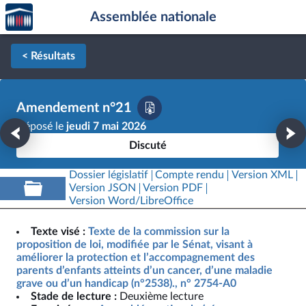
Accèder
Aller au contenu
Aller en bas de la page
Assemblée nationale
à la
page
d'accueil
< Résultats
Amendement n°21
Déposé le
jeudi 7 mai 2026
Discuté
Dossier législatif
Compte rendu
Version XML
Version JSON
Version PDF
Version Word/LibreOffice
Texte visé :
Texte de la commission sur la
proposition de loi, modifiée par le Sénat, visant à
améliorer la protection et l’accompagnement des
parents d’enfants atteints d’un cancer, d’une maladie
grave ou d’un handicap (n°2538)., n° 2754-A0
Stade de lecture :
Deuxième lecture