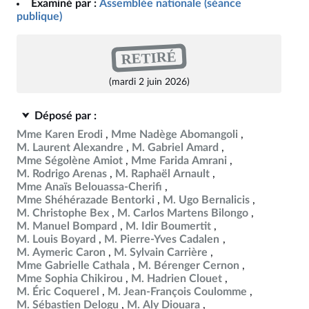
Examiné par :
Assemblée nationale (séance
publique)
RETIRÉ
(mardi 2 juin 2026)
Déposé par :
Mme Karen Erodi
Mme Nadège Abomangoli
M. Laurent Alexandre
M. Gabriel Amard
Mme Ségolène Amiot
Mme Farida Amrani
M. Rodrigo Arenas
M. Raphaël Arnault
Mme Anaïs Belouassa-Cherifi
Mme Shéhérazade Bentorki
M. Ugo Bernalicis
M. Christophe Bex
M. Carlos Martens Bilongo
M. Manuel Bompard
M. Idir Boumertit
M. Louis Boyard
M. Pierre-Yves Cadalen
M. Aymeric Caron
M. Sylvain Carrière
Mme Gabrielle Cathala
M. Bérenger Cernon
Mme Sophia Chikirou
M. Hadrien Clouet
M. Éric Coquerel
M. Jean-François Coulomme
M. Sébastien Delogu
M. Aly Diouara