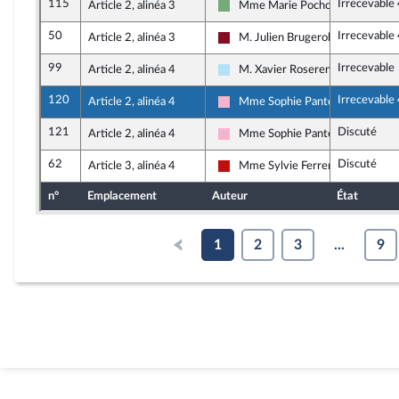
115
Irrecevable
Article 2, alinéa 3
Mme Marie Pochon
Écologiste et Social
50
Irrecevable
Article 2, alinéa 3
M. Julien Brugerolles
Gauche Démocrate et Républicai
99
Irrecevable
Article 2, alinéa 4
M. Xavier Roseren
Horizons & Indépendants
120
Irrecevable
Article 2, alinéa 4
Mme Sophie Pantel
Socialistes et apparentés
121
Discuté
Article 2, alinéa 4
Mme Sophie Pantel
Socialistes et apparentés
62
Discuté
Article 3, alinéa 4
Mme Sylvie Ferrer
La France insoumise - Nouveau Fr
n°
Emplacement
Auteur
État
1
2
3
...
9