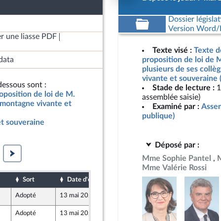
Dossier législat
Version Word/L
r une liasse PDF
Texte visé :
Texte d
data
proposition de loi de M
plusieurs de ses coll
vivante et souveraine 
essous sont :
Stade de lecture :
1
oposition de loi de M.
assemblée saisie)
e montagne vivante et
Examiné par :
Assem
publique)
t souveraine
Déposé par :
Mme Sophie Pantel
M
Mme Valérie Rossi
Sort
Date d'examen
Date de dépôt
Adopté
13 mai 2026
7 mai 2026
ne
Adopté
13 mai 2026
7 mai 2026
ne