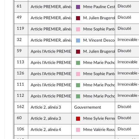
61
Discuté
Article PREMIER, alinéa 4
Mme Pauline Cestrières
Ensemble pour la République
49
Discuté
Article PREMIER, alinéa 4
M. Julien Brugerolles
Gauche Démocrate et Républicai
119
Discuté
Article PREMIER, alinéa 5
Mme Sophie Pantel
Socialistes et apparentés
32
Irrecevable
Article PREMIER, alinéa 5
M. Vincent Descoeur
Droite Républicaine
59
Discuté
Après l'Article PREMIER
M. Julien Brugerolles
Gauche Démocrate et Républicai
113
Irrecevable
Après l'Article PREMIER
Mme Marie Pochon
Écologiste et Social
126
Irrecevable
Après l'Article PREMIER
Mme Sophie Pantel
Socialistes et apparentés
111
Irrecevable
Après l'Article PREMIER
Mme Marie Pochon
Écologiste et Social
112
Irrecevable
Après l'Article PREMIER
Mme Marie Pochon
Écologiste et Social
162
Discuté
Article 2, alinéa 3
Gouvernement
60
Discuté
Article 2, alinéa 3
Mme Sylvie Ferrer
La France insoumise - Nouveau Fr
106
Discuté
Article 2, alinéa 4
Mme Valérie Rossi
Socialistes et apparentés