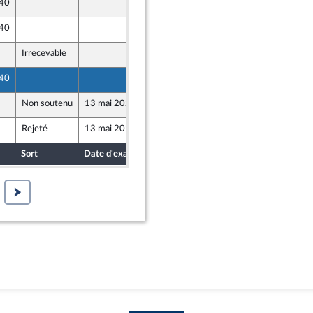
 40
7 mai 2026
 40
7 mai 2026
ne
Irrecevable
7 mai 2026
 40
7 mai 2026
Non soutenu
13 mai 2026
7 mai 2026
Rejeté
13 mai 2026
7 mai 2026
ont Populaire
Sort
Date d'examen
Date de dépôt