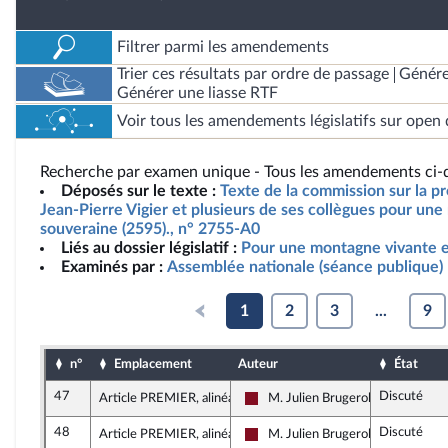
Filtrer parmi les amendements
Trier ces résultats par ordre de passage
Génére
Générer une liasse RTF
Voir tous les amendements législatifs sur open 
Recherche par examen unique - Tous les amendements ci-d
Déposés sur le texte :
Texte de la commission sur la pr
Jean-Pierre Vigier et plusieurs de ses collègues pour un
souveraine (2595)., n° 2755-A0
Liés au dossier législatif :
Pour une montagne vivante e
Examinés par :
Assemblée nationale (séance publique)
1
2
3
...
9
n°
Emplacement
Auteur
État
47
Discuté
Article PREMIER, alinéa 3
M. Julien Brugerolles
Gauche Démocrate et Républicai
48
Discuté
Article PREMIER, alinéa 4
M. Julien Brugerolles
Gauche Démocrate et Républicai