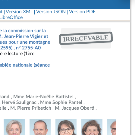
if
Version XML
Version JSON
Version PDF
ibreOffice
e la commission sur la
IRRECEVABLE
. Jean-Pierre Vigier et
ègues pour une montagne
(2595)., n° 2755-A0
ère lecture (1ère
blée nationale (séance
mand
Mme Marie-Noëlle Battistel
 Hervé Saulignac
Mme Sophie Pantel
lle
M. Pierre Pribetich
M. Jacques Oberti