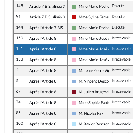
148
Discuté
Article 7 BIS, alinéa 3
Mme Marie Pochon
Écologiste et Social
91
Discuté
Article 7 BIS, alinéa 3
Mme Sylvie Ferrer
La France insoumise - Nouveau Fr
144
Discuté
Après l'Article 7 BIS
Mme Marie Pochon
Écologiste et Social
150
Irrecevable
Après l'Article 8
Mme Marie-José Allemand
Socialistes et apparentés
151
Irrecevable
Après l'Article 8
Mme Marie-José Allemand
Socialistes et apparentés
153
Irrecevable
Après l'Article 8
Mme Marie-José Allemand
Socialistes et apparentés
2
Irrecevable
Après l'Article 8
M. Jean-Pierre Vigier
Droite Républicaine
5
Irrecevable
Après l'Article 8
M. Vincent Descoeur
Droite Républicaine
67
Irrecevable
Après l'Article 8
M. Julien Brugerolles
Gauche Démocrate et Républicain
74
Irrecevable
Après l'Article 8
Mme Sophie Pantel
Socialistes et apparentés
85
Irrecevable
Après l'Article 8
M. Nicolas Ray
Droite Républicaine
100
Irrecevable
Après l'Article 8
M. Xavier Roseren
Horizons & Indépendants