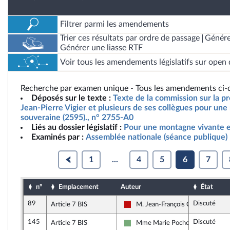
Filtrer parmi les amendements
Trier ces résultats par ordre de passage
Génére
Générer une liasse RTF
Voir tous les amendements législatifs sur open 
Recherche par examen unique - Tous les amendements ci-d
Déposés sur le texte :
Texte de la commission sur la pr
Jean-Pierre Vigier et plusieurs de ses collègues pour un
souveraine (2595)., n° 2755-A0
Liés au dossier législatif :
Pour une montagne vivante e
Examinés par :
Assemblée nationale (séance publique)
1
...
4
5
6
7
n°
Emplacement
Auteur
État
89
Discuté
Article 7 BIS
M. Jean-François Coulomme
La France insoumise - Nouveau Fr
145
Discuté
Article 7 BIS
Mme Marie Pochon
Écologiste et Social