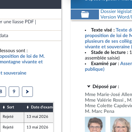
Dossier législat
Version Word/L
r une liasse PDF
Texte visé :
Texte d
data
proposition de loi de M
plusieurs de ses coll
vivante et souveraine 
essous sont :
Stade de lecture :
1
oposition de loi de M.
assemblée saisie)
e montagne vivante et
Examiné par :
Assem
publique)
t souveraine
Déposé par :
8
9
Mme Marie-José Alle
Mme Valérie Rossi
M.
Mme Colette Capdevie
Sort
Date d'examen
Date de dépôt
M. Marc Pena
Rejeté
13 mai 2026
7 mai 2026
ont Populaire
Rejeté
13 mai 2026
7 mai 2026