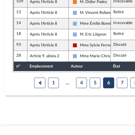
109
Irrecevable
Après l'Article 8
M. Didier Padey
Les Démocrates
13
Retiré
Après l'Article 8
M. Vincent Rolland
Droite Républicaine
14
Irrecevable
Après l'Article 8
Mme Émilie Bonnivard
Droite Républicaine
18
Retiré
Après l'Article 8
M. Eric Liégeon
Droite Républicaine
93
Discuté
Après l'Article 8
Mme Sylvie Ferrer
La France insoumise - Nouveau Fr
28
Discuté
Article 9, alinéa 2
Mme Marie-Christine Dalloz
Droite Républicaine
n°
Emplacement
Auteur
État
1
...
4
5
6
7