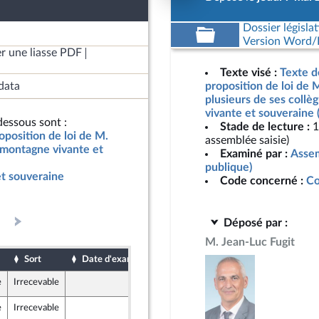
Dossier législat
Version Word/L
r une liasse PDF
Texte visé :
Texte d
data
proposition de loi de M
plusieurs de ses coll
vivante et souveraine 
essous sont :
Stade de lecture :
1
oposition de loi de M.
assemblée saisie)
e montagne vivante et
Examiné par :
Assem
publique)
t souveraine
Code concerné :
Co
Déposé par :
M. Jean-Luc Fugit
Sort
Date d'examen
Date de dépôt
e
Irrecevable
7 mai 2026
e
Irrecevable
7 mai 2026
ine