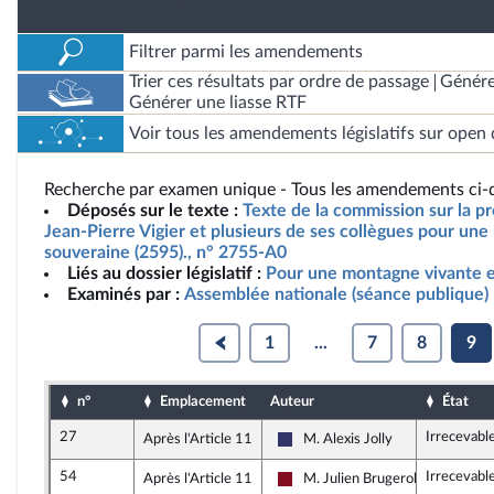
Filtrer parmi les amendements
Trier ces résultats par ordre de passage
Génére
Générer une liasse RTF
Voir tous les amendements législatifs sur open 
Recherche par examen unique - Tous les amendements ci-d
Déposés sur le texte :
Texte de la commission sur la pr
Jean-Pierre Vigier et plusieurs de ses collègues pour un
souveraine (2595)., n° 2755-A0
Liés au dossier législatif :
Pour une montagne vivante e
Examinés par :
Assemblée nationale (séance publique)
1
...
7
8
9
n°
Emplacement
Auteur
État
27
Irrecevabl
Après l'Article 11
M. Alexis Jolly
Rassemblement National
54
Irrecevabl
Après l'Article 11
M. Julien Brugerolles
Gauche Démocrate et Républica