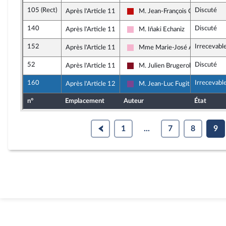
105 (Rect)
Discuté
Après l'Article 11
M. Jean-François Coulomme
La France insoumise - Nouveau F
140
Discuté
Après l'Article 11
M. Iñaki Echaniz
Socialistes et apparentés
152
Irrecevabl
Après l'Article 11
Mme Marie-José Allemand
Socialistes et apparentés
52
Discuté
Après l'Article 11
M. Julien Brugerolles
Gauche Démocrate et Républica
160
Irrecevabl
Après l'Article 12
M. Jean-Luc Fugit
Ensemble pour la République
n°
Emplacement
Auteur
État
1
...
7
8
9