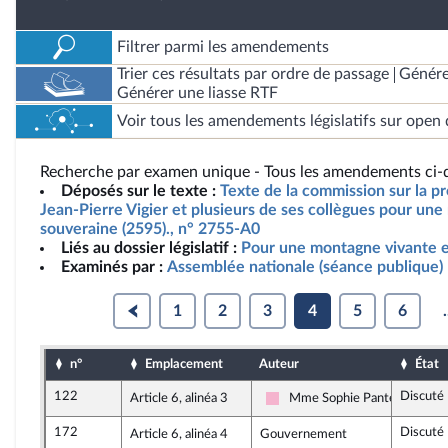
Filtrer parmi les amendements
Trier ces résultats par ordre de passage
Génére
Générer une liasse RTF
Voir tous les amendements législatifs sur open 
Recherche par examen unique - Tous les amendements ci-d
Déposés sur le texte :
Texte de la commission sur la pr
Jean-Pierre Vigier et plusieurs de ses collègues pour un
souveraine (2595)., n° 2755-A0
Liés au dossier législatif :
Pour une montagne vivante e
Examinés par :
Assemblée nationale (séance publique)
1
2
3
4
5
6
.
n°
Emplacement
Auteur
État
122
Discuté
Article 6, alinéa 3
Mme Sophie Pantel
Socialistes et apparentés
172
Discuté
Article 6, alinéa 4
Gouvernement