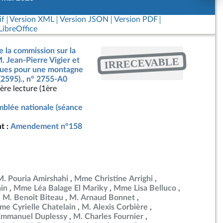
if
Version XML
Version JSON
Version PDF
ibreOffice
e la commission sur la
IRRECEVABLE
. Jean-Pierre Vigier et
ègues pour une montagne
(2595)., n° 2755-A0
ère lecture (1ère
blée nationale (séance
t :
Amendement n°158
M. Pouria Amirshahi
Mme Christine Arrighi
in
Mme Léa Balage El Mariky
Mme Lisa Belluco
M. Benoît Biteau
M. Arnaud Bonnet
e Cyrielle Chatelain
M. Alexis Corbière
Emmanuel Duplessy
M. Charles Fournier