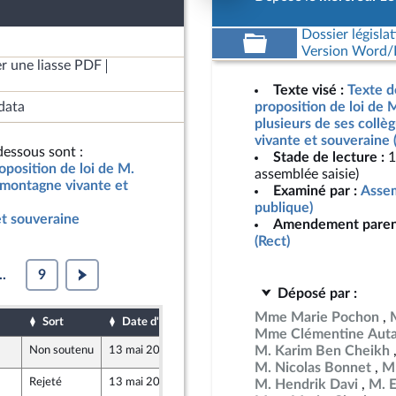
Dossier législat
Version Word/L
r une liasse PDF
Texte visé :
Texte d
data
proposition de loi de M
plusieurs de ses coll
vivante et souveraine 
essous sont :
Stade de lecture :
1
oposition de loi de M.
assemblée saisie)
e montagne vivante et
Examiné par :
Assem
publique)
t souveraine
Amendement paren
(Rect)
..
9
Déposé par :
Mme Marie Pochon
Sort
Date d'examen
Date de dépôt
Mme Clémentine Auta
M. Karim Ben Cheikh
Non soutenu
13 mai 2026
7 mai 2026
M. Nicolas Bonnet
Mm
Rejeté
13 mai 2026
13 mai 2026
M. Hendrik Davi
M. 