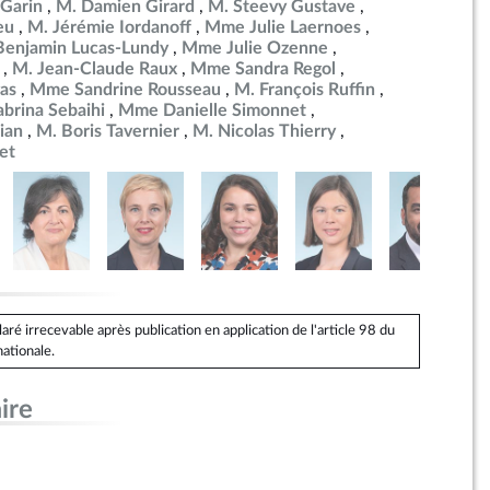
Garin
M. Damien Girard
M. Steevy Gustave
eu
M. Jérémie Iordanoff
Mme Julie Laernoes
Benjamin Lucas-Lundy
Mme Julie Ozenne
M. Jean-Claude Raux
Mme Sandra Regol
as
Mme Sandrine Rousseau
M. François Ruffin
brina Sebaihi
Mme Danielle Simonnet
ian
M. Boris Tavernier
M. Nicolas Thierry
et
é irrecevable après publication en application de l'article 98 du
ationale.
ire