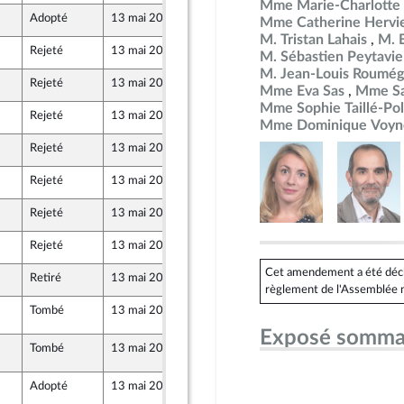
Mme Marie-Charlotte 
Adopté
13 mai 2026
7 mai 2026
Mme Catherine Hervi
M. Tristan Lahais
M. 
Rejeté
13 mai 2026
7 mai 2026
e
M. Sébastien Peytavie
u Front Populaire
M. Jean-Louis Roumég
Rejeté
13 mai 2026
7 mai 2026
Mme Eva Sas
Mme Sa
Mme Sophie Taillé-Pol
Rejeté
13 mai 2026
7 mai 2026
Mme Dominique Voyn
Rejeté
13 mai 2026
7 mai 2026
e
u Front Populaire
Rejeté
13 mai 2026
7 mai 2026
Rejeté
13 mai 2026
7 mai 2026
Rejeté
13 mai 2026
7 mai 2026
e
u Front Populaire
Cet amendement a été déclar
Retiré
13 mai 2026
7 mai 2026
règlement de l'Assemblée n
Tombé
13 mai 2026
13 mai 2026
157
Exposé somma
Tombé
13 mai 2026
13 mai 2026
157
Adopté
13 mai 2026
7 mai 2026