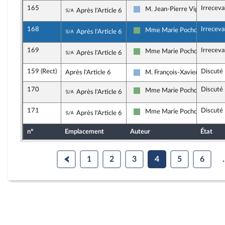
165
Irreceva
Sous-amendement de l'amendement n°1
M. Jean-Pierre Vigier
Après l'Article 6
Droite Républicaine
168
Irreceva
Sous-amendement de l'amendement n°1
Mme Marie Pochon
Après l'Article 6
Écologiste et Social
169
Irreceva
Sous-amendement de l'amendement n°1
Mme Marie Pochon
Après l'Article 6
Écologiste et Social
159 (Rect)
Discuté
Après l'Article 6
M. François-Xavier Ceccoli
Droite Républicaine
170
Discuté
Sous-amendement de l'amendement n°1
Mme Marie Pochon
Après l'Article 6
Écologiste et Social
171
Discuté
Sous-amendement de l'amendement n°1
Mme Marie Pochon
Après l'Article 6
Écologiste et Social
n°
Emplacement
Auteur
État
1
2
3
4
5
6
.