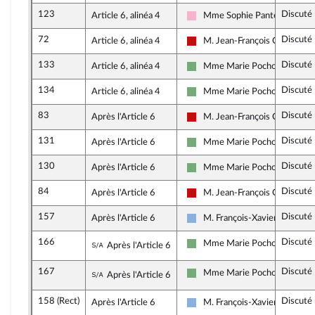
123
Discuté
Article 6, alinéa 4
Mme Sophie Pantel
Socialistes et apparentés
72
Discuté
Article 6, alinéa 4
M. Jean-François Coulomm
La France insoumise - Nouvea
133
Discuté
Article 6, alinéa 4
Mme Marie Pochon
Écologiste et Social
134
Discuté
Article 6, alinéa 4
Mme Marie Pochon
Écologiste et Social
83
Discuté
Après l'Article 6
M. Jean-François Coulomm
La France insoumise - Nouvea
131
Discuté
Après l'Article 6
Mme Marie Pochon
Écologiste et Social
130
Discuté
Après l'Article 6
Mme Marie Pochon
Écologiste et Social
84
Discuté
Après l'Article 6
M. Jean-François Coulomm
La France insoumise - Nouvea
157
Discuté
Après l'Article 6
M. François-Xavier Ceccoli
Droite Républicaine
166
Discuté
Sous-amendement de l'amendement n°
Mme Marie Pochon
Après l'Article 6
Écologiste et Social
167
Discuté
Sous-amendement de l'amendement n°
Mme Marie Pochon
Après l'Article 6
Écologiste et Social
158 (Rect)
Discuté
Après l'Article 6
M. François-Xavier Ceccoli
Droite Républicaine