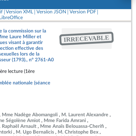
if
Version XML
Version JSON
Version PDF
ibreOffice
e la commission sur la
IRRECEVABLE
Mme Laure Miller et
ues visant à garantir
tection effective des
exuelles lors de la
esseur (1793)., n° 2761-A0
ère lecture (1ère
blée nationale (séance
Mme Nadège Abomangoli
M. Laurent Alexandre
e Ségolène Amiot
Mme Farida Amrani
 Raphaël Arnault
Mme Anaïs Belouassa-Cherifi
torki
M. Ugo Bernalicis
M. Christophe Bex