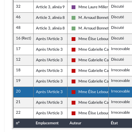
32
Discuté
Article 3, alinéa 9
Mme Laure Miller
Ensemble pour la République
46
Discuté
Article 3, alinéa 8
M. Arnaud Bonnet
Écologiste et Social
48
Discuté
Article 3, alinéa 8
M. Arnaud Bonnet
Écologiste et Social
16 (Rect)
Discuté
Après l'Article 3
Mme Élise Leboucher
La France insoumise - Nouveau Fr
17
Irrecevable
Après l'Article 3
Mme Gabrielle Cathala
La France insoumise - Nouveau Fr
12
Discuté
Après l'Article 3
Mme Gabrielle Cathala
La France insoumise - Nouveau Fr
18
Irrecevable
Après l'Article 3
Mme Gabrielle Cathala
La France insoumise - Nouveau Fr
19
Irrecevable
Après l'Article 3
Mme Gabrielle Cathala
La France insoumise - Nouveau Fr
20
Irrecevable
Après l'Article 3
Mme Élise Leboucher
La France insoumise - Nouveau Fr
21
Irrecevable
Après l'Article 3
Mme Gabrielle Cathala
La France insoumise - Nouveau Fr
22
Irrecevable
Après l'Article 3
Mme Élise Leboucher
La France insoumise - Nouveau Fr
n°
Emplacement
Auteur
État