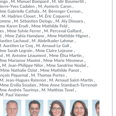
ongo
M. Manuel Bompard
M. Idir Boumertit
ierre-Yves Cadalen
M. Aymeric Caron
me Gabrielle Cathala
M. Bérenger Cernon
M. Hadrien Clouet
M. Éric Coquerel
ulomme
M. Sébastien Delogu
M. Aly Diouara
me Karen Erodi
Mme Mathilde Feld
es
Mme Sylvie Ferrer
M. Perceval Gaillard
é
Mme Zahia Hamdane
Mme Mathilde Hignet
Bastien Lachaud
M. Abdelkader Lahmar
. Aurélien Le Coq
M. Arnaud Le Gall
me Sarah Legrain
Mme Claire Lejeune
ud
M. Antoine Léaument
Mme Élisa Martin
me Marianne Maximi
Mme Marie Mesmeur
M. Jean-Philippe Nilor
Mme Sandrine Nosbé
Mme Nathalie Oziol
Mme Mathilde Panot
ançois Piquemal
M. Thomas Portes
M. Jean-Hugues Ratenon
M. Arnaud Saint-Martin
Mme Ersilia Soudais
Mme Anne Stambach-Terrenoir
me Andrée Taurinya
M. Matthias Tavel
M. Paul Vannier