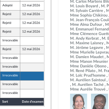
M. Carlos Martens Bil
Adopté
12 mai 2026
7 mai 2026
M. Louis Boyard
M. P
M. Sylvain Carrière
M
Rejeté
12 mai 2026
7 mai 2026
Mme Sophia Chikirou
M. Jean-François Co
Rejeté
12 mai 2026
7 mai 2026
Mme Alma Dufour
M
M. Emmanuel Fernand
Rejeté
12 mai 2026
7 mai 2026
Mme Clémence Guett
ont Populaire
M. Andy Kerbrat
M. 
Irrecevable
7 mai 2026
M. Maxime Laisney
M
ont Populaire
M. Jérôme Legavre
M
Rejeté
12 mai 2026
7 mai 2026
ont Populaire
Mme Murielle Lepvra
M. Damien Maudet
M
Irrecevable
7 mai 2026
ont Populaire
Mme Manon Meunier
Mme Danièle Obono
Irrecevable
7 mai 2026
ont Populaire
M. René Pilato
M. Fr
M. Loïc Prud'homme
Irrecevable
7 mai 2026
ont Populaire
M. Aurélien Saintoul
Irrecevable
7 mai 2026
M. Aurélien Taché
M
ont Populaire
Mme Aurélie Trouvé
Irrecevable
7 mai 2026
ont Populaire
Sort
Date d'examen
Date de dépôt