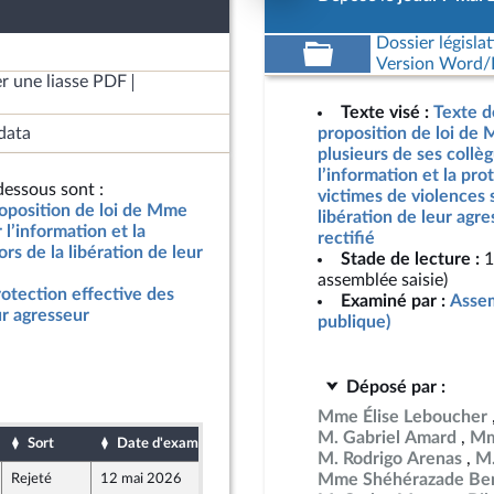
Dossier législat
Version Word/L
r une liasse PDF
Texte visé :
Texte d
data
proposition de loi de 
plusieurs de ses collèg
l’information et la pro
essous sont :
victimes de violences s
roposition de loi de Mme
libération de leur agr
 l’information et la
rectifié
rs de la libération de leur
Stade de lecture :
1
assemblée saisie)
rotection effective des
Examiné par :
Assem
ur agresseur
publique)
Déposé par :
Mme Élise Leboucher
M. Gabriel Amard
Mm
Sort
Date d'examen
Date de dépôt
M. Rodrigo Arenas
M.
Mme Shéhérazade Ben
Rejeté
12 mai 2026
7 mai 2026