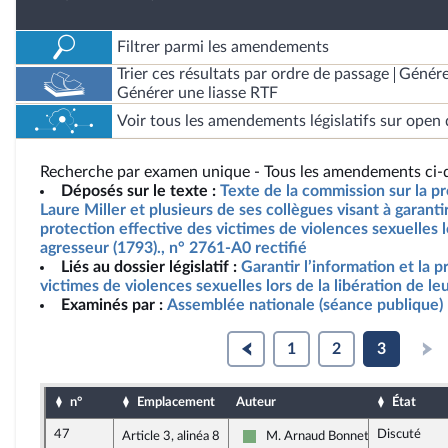
Filtrer parmi les amendements
Trier ces résultats par ordre de passage
Génére
Générer une liasse RTF
Voir tous les amendements législatifs sur open 
Recherche par examen unique - Tous les amendements ci-d
Déposés sur le texte :
Texte de la commission sur la p
Laure Miller et plusieurs de ses collègues visant à garantir
protection effective des victimes de violences sexuelles lo
agresseur (1793)., n° 2761-A0 rectifié
Liés au dossier législatif :
Garantir l’information et la p
victimes de violences sexuelles lors de la libération de le
Examinés par :
Assemblée nationale (séance publique)
1
2
3
n°
Emplacement
Auteur
État
47
Discuté
Article 3, alinéa 8
M. Arnaud Bonnet
Écologiste et Social