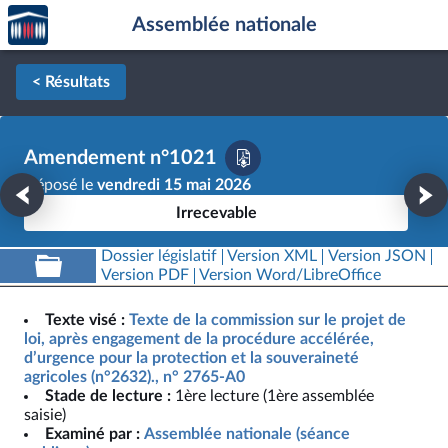
Accèder
Aller au contenu
Aller en bas de la page
Assemblée nationale
à la
page
d'accueil
< Résultats
Amendement n°1021
Déposé le
vendredi 15 mai 2026
Irrecevable
Dossier législatif
Version XML
Version JSON
Version PDF
Version Word/LibreOffice
Texte visé :
Texte de la commission sur le projet de
loi, après engagement de la procédure accélérée,
d’urgence pour la protection et la souveraineté
agricoles (n°2632)., n° 2765-A0
Stade de lecture :
1ère lecture (1ère assemblée
saisie)
Examiné par :
Assemblée nationale (séance