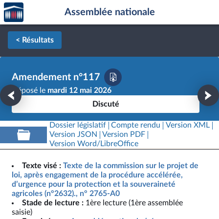
Accèder
Aller au contenu
Aller en bas de la page
Assemblée nationale
à la
page
d'accueil
< Résultats
Amendement n°117
Déposé le
mardi 12 mai 2026
Discuté
Dossier législatif
Compte rendu
Version XML
Version JSON
Version PDF
Version Word/LibreOffice
Texte visé :
Texte de la commission sur le projet de
loi, après engagement de la procédure accélérée,
d’urgence pour la protection et la souveraineté
agricoles (n°2632)., n° 2765-A0
Stade de lecture :
1ère lecture (1ère assemblée
saisie)