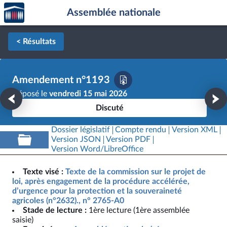
Accèder
Aller au contenu
Aller en bas de la page
Assemblée nationale
à la
page
d'accueil
< Résultats
Amendement n°1193
Déposé le
vendredi 15 mai 2026
Discuté
Dossier législatif
Compte rendu
Version XML
Version JSON
Version PDF
Version Word/LibreOffice
Texte visé :
Texte de la commission sur le projet de
loi, après engagement de la procédure accélérée,
d’urgence pour la protection et la souveraineté
agricoles (n°2632)., n° 2765-A0
Stade de lecture :
1ère lecture (1ère assemblée
saisie)