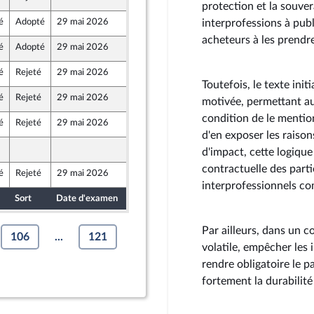
au Front Populaire
protection et la souver
é
Adopté
29 mai 2026
15 mai 2026
interprofessions à publ
acheteurs à les prendr
é
Adopté
29 mai 2026
15 mai 2026
é
Rejeté
29 mai 2026
11 mai 2026
au Front Populaire
Toutefois, le texte in
é
Rejeté
29 mai 2026
15 mai 2026
motivée, permettant aux
condition de le mentio
é
Rejeté
29 mai 2026
15 mai 2026
e
d'en exposer les raiso
15 mai 2026
d'impact, cette logique 
contractuelle des parti
é
Rejeté
29 mai 2026
15 mai 2026
au Front Populaire
interprofessionnels c
Sort
Date d'examen
Date de dépôt
Par ailleurs, dans un
106
...
121
volatile, empêcher les i
rendre obligatoire le p
fortement la durabilité 