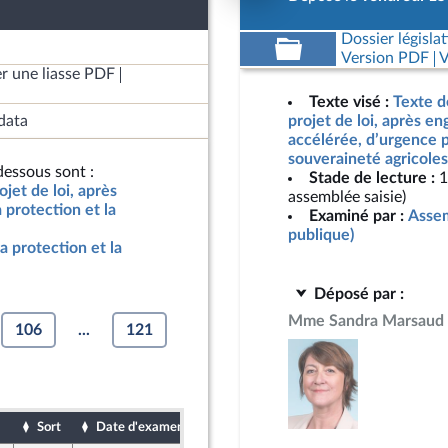
Dossier législat
Version PDF
V
r une liasse PDF
Texte visé :
Texte d
data
projet de loi, après e
accélérée, d’urgence p
souveraineté agricoles
essous sont :
Stade de lecture :
1
jet de loi, après
assemblée saisie)
protection et la
Examiné par :
Assem
publique)
a protection et la
Déposé par :
Mme Sandra Marsaud
106
...
121
Sort
Date d'examen
Date de dépôt