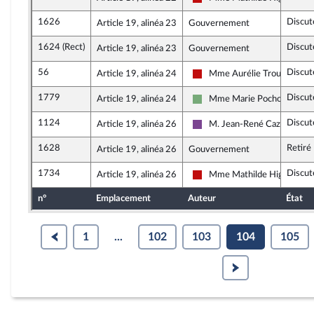
La France insoumise - Nouve
1626
Discut
Article 19, alinéa 23
Gouvernement
1624 (Rect)
Discut
Article 19, alinéa 23
Gouvernement
56
Discut
Article 19, alinéa 24
Mme Aurélie Trouvé
La France insoumise - Nouve
1779
Discut
Article 19, alinéa 24
Mme Marie Pochon
Écologiste et Social
1124
Discut
Article 19, alinéa 26
M. Jean-René Cazeneuve
Ensemble pour la Républiqu
1628
Retiré
Article 19, alinéa 26
Gouvernement
1734
Discut
Article 19, alinéa 26
Mme Mathilde Hignet
La France insoumise - Nouve
n°
Emplacement
Auteur
État
1
...
102
103
104
105