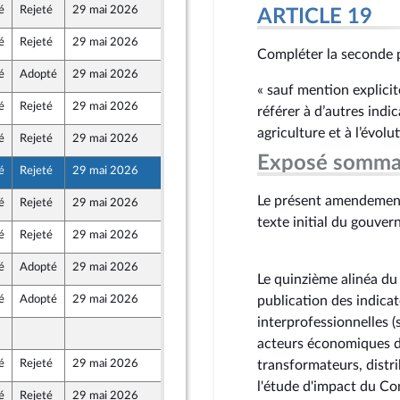
é
Rejeté
29 mai 2026
15 mai 2026
ARTICLE 19
é
Rejeté
29 mai 2026
15 mai 2026
e
Compléter la seconde p
é
Adopté
29 mai 2026
15 mai 2026
au Front Populaire
« sauf mention explicit
é
Rejeté
29 mai 2026
14 mai 2026
et
référer à d’autres indi
e
agriculture et à l’évolu
é
Rejeté
29 mai 2026
15 mai 2026
e
Exposé somma
é
Rejeté
29 mai 2026
15 mai 2026
e
Le présent amendement 
é
Rejeté
29 mai 2026
15 mai 2026
texte initial du gouve
é
Rejeté
29 mai 2026
13 mai 2026
é
Adopté
29 mai 2026
12 mai 2026
Le quinzième alinéa du 
é
Adopté
29 mai 2026
15 mai 2026
publication des indicat
interprofessionnelles 
15 mai 2026
e
acteurs économiques d'
é
Rejeté
29 mai 2026
15 mai 2026
transformateurs, distr
au Front Populaire
l'étude d'impact du Con
é
Rejeté
29 mai 2026
15 mai 2026