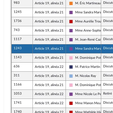
983
Discut
Article 19, alinéa 21
M. Éric Martineau
Les Démocrates
1245
Discut
Article 19, alinéa 21
Mme Sandra Marsaud
Ensemble pour la Républiqu
1736
Discut
Article 19, alinéa 21
Mme Aurélie Trouvé
La France insoumise - Nouve
743
Discut
Article 19, alinéa 21
Mme Anne-Sophie Roncer
Ensemble pour la Républiqu
1117
Discut
Article 19, alinéa 21
M. Jean-René Cazeneuve
Ensemble pour la Républiqu
1243
Discut
Article 19, alinéa 21
Mme Sandra Marsaud
Ensemble pour la Républiqu
1143
Discut
Article 19, alinéa 21
M. Dominique Potier
Socialistes et apparentés
636
Discut
Article 19, alinéa 22
M. Patrice Martin
Rassemblement National
311
Discut
Article 19, alinéa 21
M. Nicolas Ray
Droite Républicaine
1166
Discut
Article 19, alinéa 21
M. Dominique Potier
Socialistes et apparentés
1053
Retiré
Article 19, alinéa 22
Mme Nicole Le Peih
Ensemble pour la Républiqu
1741
Discut
Article 19, alinéa 22
Mme Manon Meunier
La France insoumise - Nouve
1740
Discut
Article 19, alinéa 22
Mme Mathilde Hignet