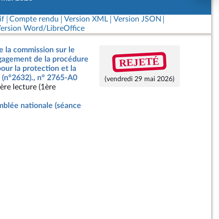
if
Compte rendu
Version XML
Version JSON
ersion Word/LibreOffice
e la commission sur le
REJETÉ
ngagement de la procédure
our la protection et la
 (n°2632)., n° 2765-A0
(vendredi 29 mai 2026)
ère lecture (1ère
blée nationale (séance