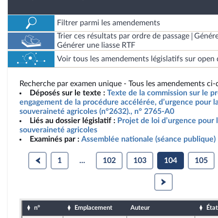
Filtrer parmi les amendements
Trier ces résultats par ordre de passage
Génére
Générer une liasse RTF
Voir tous les amendements législatifs sur open 
Recherche par examen unique - Tous les amendements ci-d
Déposés sur le texte :
Texte de la commission sur le pro
engagement de la procédure accélérée, d’urgence pour la 
souveraineté agricoles (n°2632)., n° 2765-A0
Liés au dossier législatif :
Projet de loi d’urgence pour l
souveraineté agricoles
Examinés par :
Assemblée nationale (séance publique)
1
...
102
103
104
105
n°
Emplacement
Auteur
État