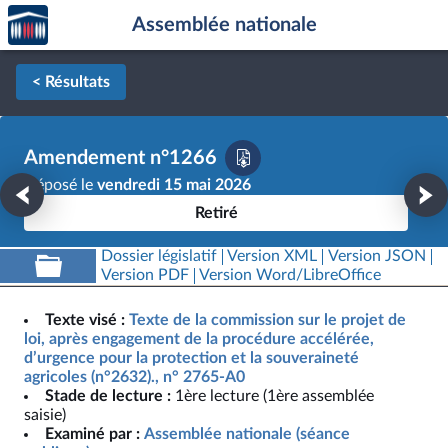
Accèder
Aller au contenu
Aller en bas de la page
Assemblée nationale
à la
page
d'accueil
< Résultats
Amendement n°1266
Déposé le
vendredi 15 mai 2026
Retiré
Dossier législatif
Version XML
Version JSON
Version PDF
Version Word/LibreOffice
Texte visé :
Texte de la commission sur le projet de
loi, après engagement de la procédure accélérée,
d’urgence pour la protection et la souveraineté
agricoles (n°2632)., n° 2765-A0
Stade de lecture :
1ère lecture (1ère assemblée
saisie)
Examiné par :
Assemblée nationale (séance