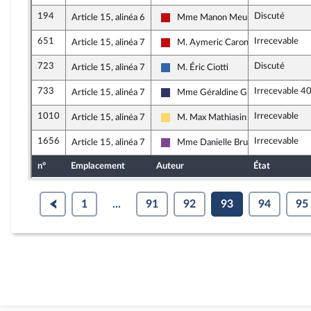
194
Discuté
Article 15, alinéa 6
Mme Manon Meunier
La France insoumise - Nouveau Fron
651
Irrecevable
Article 15, alinéa 7
M. Aymeric Caron
La France insoumise - Nouveau Fron
723
Discuté
Article 15, alinéa 7
M. Éric Ciotti
Union des droites pour la Républiqu
733
Irrecevable 4
Article 15, alinéa 7
Mme Géraldine Grangier
Rassemblement National
1010
Irrecevable
Article 15, alinéa 7
M. Max Mathiasin
Libertés, Indépendants, Outre-mer e
1656
Irrecevable
Article 15, alinéa 7
Mme Danielle Brulebois
Ensemble pour la République
n°
Emplacement
Auteur
État
1
...
91
92
93
94
95