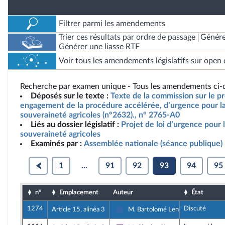
Filtrer parmi les amendements
Trier ces résultats par ordre de passage
Génére
Générer une liasse RTF
Voir tous les amendements législatifs sur open 
Recherche par examen unique - Tous les amendements ci-d
Déposés sur le texte :
Texte de la commission sur le pro
engagement de la procédure accélérée, d’urgence pour la 
souveraineté agricoles (n°2632)., n° 2765-A0
Liés au dossier législatif :
Projet de loi d’urgence pour l
souveraineté agricoles
Examinés par :
Assemblée nationale (séance publique)
1
...
91
92
93
94
95
n°
Emplacement
Auteur
État
1274
Discuté
Article 15, alinéa 3
M. Bartolomé Lenoir
Union des droites pour la Républiqu