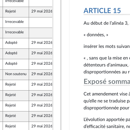
Irrecevable
15 mai 2026
ARTICLE 15
Rejeté
29 mai 2026
15 mai 2026
t Populaire
Irrecevable
15 mai 2026
Au début de l’alinéa 3, 
Irrecevable
15 mai 2026
« données, »
Adopté
29 mai 2026
18 mai 2026
insérer les mots suivant
Adopté
29 mai 2026
19 mai 2026
« , sans que la mise en
Adopté
29 mai 2026
20 mai 2026
détenteurs d’animaux, 
disproportionnées au re
Non soutenu
29 mai 2026
20 mai 2026
Exposé somma
Rejeté
29 mai 2026
12 mai 2026
t Populaire
Cet amendement vise à 
Rejeté
29 mai 2026
12 mai 2026
qu’elle ne se traduise 
Rejeté
29 mai 2026
15 mai 2026
disproportionnée pour 
Rejeté
29 mai 2026
12 mai 2026
t Populaire
L’évolution apportée pa
d’efficacité sanitaire,
Rejeté
29 mai 2026
12 mai 2026