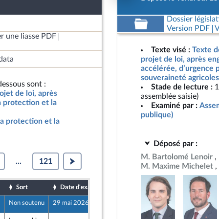
Dossier législat
Version PDF
V
r une liasse PDF
Texte visé :
Texte d
data
projet de loi, après e
accélérée, d’urgence p
souveraineté agricoles
essous sont :
Stade de lecture :
1
jet de loi, après
assemblée saisie)
protection et la
Examiné par :
Assem
publique)
a protection et la
Déposé par :
M. Bartolomé Lenoir
...
121
M. Maxime Michelet
Sort
Date d'examen
Date de dépôt
Non soutenu
29 mai 2026
15 mai 2026
e