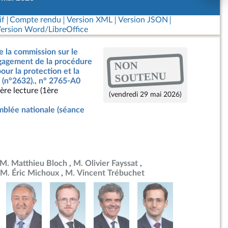
if
Compte rendu
Version XML
Version JSON
ersion Word/LibreOffice
e la commission sur le
ngagement de la procédure
NON
our la protection et la
SOUTENU
 (n°2632)., n° 2765-A0
ère lecture (1ère
(vendredi 29 mai 2026)
blée nationale (séance
M. Matthieu Bloch
M. Olivier Fayssat
M. Éric Michoux
M. Vincent Trébuchet