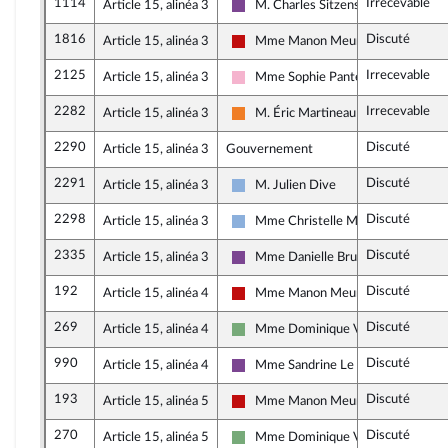
1114
Irrecevable
Article 15, alinéa 3
M. Charles Sitzenstuhl
Ensemble pour la République
1816
Discuté
Article 15, alinéa 3
Mme Manon Meunier
La France insoumise - Nouveau Fron
2125
Irrecevable
Article 15, alinéa 3
Mme Sophie Pantel
Socialistes et apparentés
2282
Irrecevable
Article 15, alinéa 3
M. Éric Martineau
Les Démocrates
2290
Discuté
Article 15, alinéa 3
Gouvernement
2291
Discuté
Article 15, alinéa 3
M. Julien Dive
Droite Républicaine
2298
Discuté
Article 15, alinéa 3
Mme Christelle Minard
Droite Républicaine
2335
Discuté
Article 15, alinéa 3
Mme Danielle Brulebois
Ensemble pour la République
192
Discuté
Article 15, alinéa 4
Mme Manon Meunier
La France insoumise - Nouveau Fron
269
Discuté
Article 15, alinéa 4
Mme Dominique Voynet
Écologiste et Social
990
Discuté
Article 15, alinéa 4
Mme Sandrine Le Feur
Ensemble pour la République
193
Discuté
Article 15, alinéa 5
Mme Manon Meunier
La France insoumise - Nouveau Fron
270
Discuté
Article 15, alinéa 5
Mme Dominique Voynet
Écologiste et Social