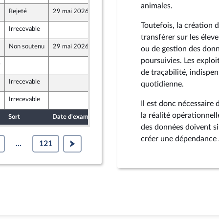
animales.
Rejeté
29 mai 2026
12 mai 2026
t Populaire
Toutefois, la création
Irrecevable
13 mai 2026
t Populaire
transférer sur les élev
Non soutenu
29 mai 2026
14 mai 2026
ou de gestion des donn
e
poursuivies. Les explo
0
14 mai 2026
de traçabilité, indisp
Irrecevable
15 mai 2026
quotidienne.
t Territoires
Irrecevable
15 mai 2026
Il est donc nécessaire
la réalité opérationnell
Sort
Date d'examen
Date de dépôt
des données doivent si
créer une dépendance 
...
121