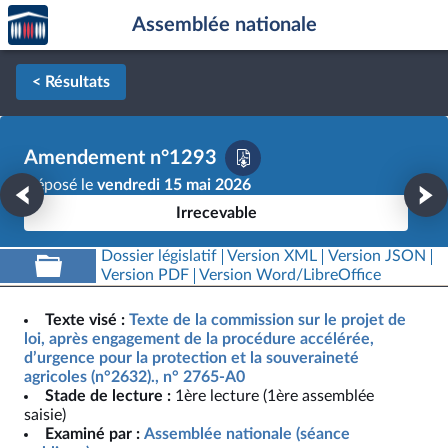
Accèder
Aller au contenu
Aller en bas de la page
Assemblée nationale
à la
page
d'accueil
< Résultats
Amendement n°1293
Déposé le
vendredi 15 mai 2026
Irrecevable
Dossier législatif
Version XML
Version JSON
Version PDF
Version Word/LibreOffice
Texte visé :
Texte de la commission sur le projet de
loi, après engagement de la procédure accélérée,
d’urgence pour la protection et la souveraineté
agricoles (n°2632)., n° 2765-A0
Stade de lecture :
1ère lecture (1ère assemblée
saisie)
Examiné par :
Assemblée nationale (séance