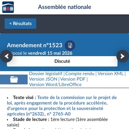
Accèder
Aller au contenu
Aller en bas de la page
Assemblée nationale
à la
page
d'accueil
< Résultats
Amendement n°1523
Déposé le
vendredi 15 mai 2026
Discuté
Dossier législatif
Compte rendu
Version XML
Version JSON
Version PDF
Version Word/LibreOffice
Texte visé :
Texte de la commission sur le projet de
loi, après engagement de la procédure accélérée,
d’urgence pour la protection et la souveraineté
agricoles (n°2632)., n° 2765-A0
Stade de lecture :
1ère lecture (1ère assemblée
saisie)