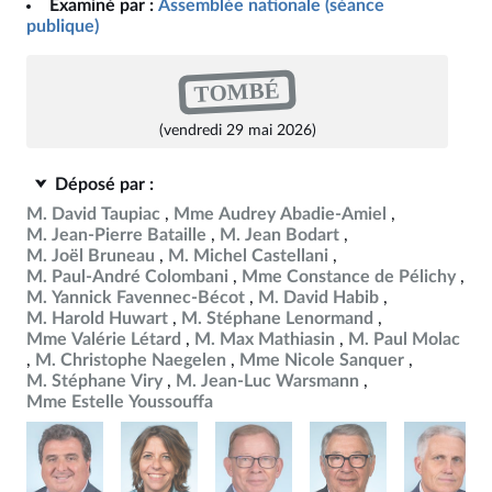
Examiné par :
Assemblée nationale (séance
publique)
TOMBÉ
(vendredi 29 mai 2026)
Déposé par :
M. David Taupiac
Mme Audrey Abadie-Amiel
M. Jean-Pierre Bataille
M. Jean Bodart
M. Joël Bruneau
M. Michel Castellani
M. Paul-André Colombani
Mme Constance de Pélichy
M. Yannick Favennec-Bécot
M. David Habib
M. Harold Huwart
M. Stéphane Lenormand
Mme Valérie Létard
M. Max Mathiasin
M. Paul Molac
M. Christophe Naegelen
Mme Nicole Sanquer
M. Stéphane Viry
M. Jean-Luc Warsmann
Mme Estelle Youssouffa