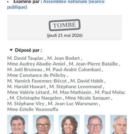
Examiné par :
Assemblée nationale (séance
publique)
TOMBÉ
(jeudi 21 mai 2026)
Déposé par :
M. David Taupiac
M. Jean Bodart
Mme Audrey Abadie-Amiel
M. Jean-Pierre Bataille
M. Joël Bruneau
M. Paul-André Colombani
Mme Constance de Pélichy
M. Yannick Favennec-Bécot
M. David Habib
M. Harold Huwart
M. Stéphane Lenormand
Mme Valérie Létard
M. Max Mathiasin
M. Paul Molac
M. Christophe Naegelen
Mme Nicole Sanquer
M. Stéphane Viry
M. Jean-Luc Warsmann
Mme Estelle Youssouffa