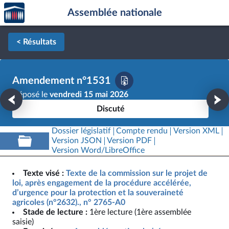
Accèder
Aller au contenu
Aller en bas de la page
Assemblée nationale
à la
page
d'accueil
< Résultats
Amendement n°1531
Déposé le
vendredi 15 mai 2026
Discuté
Dossier législatif
Compte rendu
Version XML
Version JSON
Version PDF
Version Word/LibreOffice
Texte visé :
Texte de la commission sur le projet de
loi, après engagement de la procédure accélérée,
d’urgence pour la protection et la souveraineté
agricoles (n°2632)., n° 2765-A0
Stade de lecture :
1ère lecture (1ère assemblée
saisie)