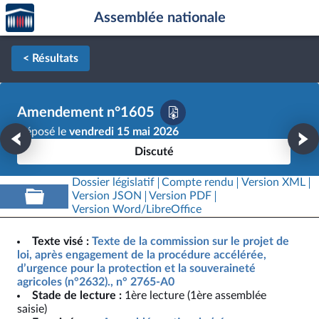
Accèder
Aller au contenu
Aller en bas de la page
Assemblée nationale
à la
page
d'accueil
< Résultats
Amendement n°1605
Déposé le
vendredi 15 mai 2026
Discuté
Dossier législatif
Compte rendu
Version XML
Version JSON
Version PDF
Version Word/LibreOffice
Texte visé :
Texte de la commission sur le projet de
loi, après engagement de la procédure accélérée,
d’urgence pour la protection et la souveraineté
agricoles (n°2632)., n° 2765-A0
Stade de lecture :
1ère lecture (1ère assemblée
saisie)