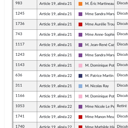
983
Discut
Article 19, alinéa 21
M. Éric Martineau
Les Démocrates
1245
Discut
Article 19, alinéa 21
Mme Sandra Marsaud
Ensemble pour la Républiqu
1736
Discut
Article 19, alinéa 21
Mme Aurélie Trouvé
La France insoumise - Nouve
743
Discut
Article 19, alinéa 21
Mme Anne-Sophie Roncer
Ensemble pour la Républiqu
1117
Discut
Article 19, alinéa 21
M. Jean-René Cazeneuve
Ensemble pour la Républiqu
1243
Discut
Article 19, alinéa 21
Mme Sandra Marsaud
Ensemble pour la Républiqu
1143
Discut
Article 19, alinéa 21
M. Dominique Potier
Socialistes et apparentés
636
Discut
Article 19, alinéa 22
M. Patrice Martin
Rassemblement National
311
Discut
Article 19, alinéa 21
M. Nicolas Ray
Droite Républicaine
1166
Discut
Article 19, alinéa 21
M. Dominique Potier
Socialistes et apparentés
1053
Retiré
Article 19, alinéa 22
Mme Nicole Le Peih
Ensemble pour la Républiqu
1741
Discut
Article 19, alinéa 22
Mme Manon Meunier
La France insoumise - Nouve
1740
Discut
Article 19, alinéa 22
Mme Mathilde Hignet