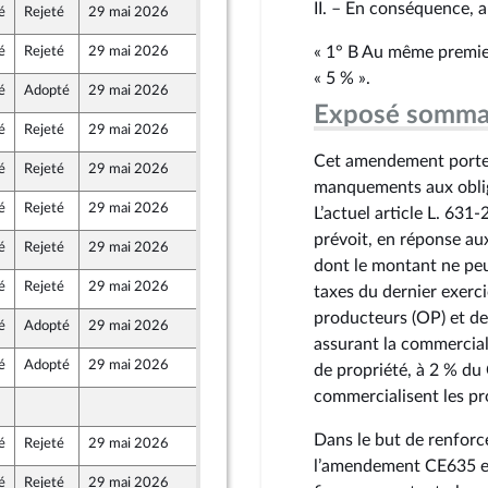
II. – En conséquence, a
é
Rejeté
29 mai 2026
15 mai 2026
« 1° B Au même premier 
é
Rejeté
29 mai 2026
15 mai 2026
e
« 5 % ».
é
Adopté
29 mai 2026
15 mai 2026
au Front Populaire
Exposé somma
é
Rejeté
29 mai 2026
14 mai 2026
et
e
Cet amendement porte s
é
Rejeté
29 mai 2026
15 mai 2026
e
manquements aux obliga
é
Rejeté
29 mai 2026
15 mai 2026
L’actuel article L. 631
e
prévoit, en réponse au
é
Rejeté
29 mai 2026
15 mai 2026
dont le montant ne peut
é
Rejeté
29 mai 2026
13 mai 2026
taxes du dernier exerci
producteurs (OP) et de
é
Adopté
29 mai 2026
12 mai 2026
assurant la commercial
é
Adopté
29 mai 2026
15 mai 2026
de propriété, à 2 % du
commercialisent les pr
15 mai 2026
e
Dans le but de renforce
é
Rejeté
29 mai 2026
15 mai 2026
au Front Populaire
l’amendement CE635 es
é
Rejeté
29 mai 2026
15 mai 2026