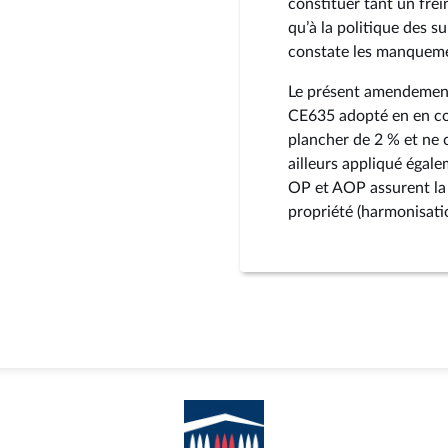
constituer tant un frei
qu’à la politique des s
constate les manquemen
Le présent amendement
CE635 adopté en en co
plancher de 2 % et ne 
ailleurs appliqué égal
OP et AOP assurent la 
propriété (harmonisat