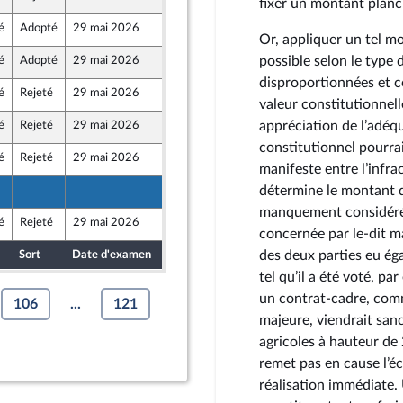
fixer un montant plan
au Front Populaire
é
Adopté
29 mai 2026
15 mai 2026
Or, appliquer un tel m
possible selon le type
é
Adopté
29 mai 2026
15 mai 2026
disproportionnées et c
é
Rejeté
29 mai 2026
11 mai 2026
au Front Populaire
valeur constitutionnell
appréciation de l’adéqu
é
Rejeté
29 mai 2026
15 mai 2026
constitutionnel pourrai
é
Rejeté
29 mai 2026
15 mai 2026
e
manifeste entre l’infra
détermine le montant d
15 mai 2026
manquement considéré 
é
Rejeté
29 mai 2026
15 mai 2026
au Front Populaire
concernée par le-dit m
des deux parties eu éga
Sort
Date d'examen
Date de dépôt
tel qu’il a été voté, pa
un contrat-cadre, comm
106
...
121
majeure, viendrait san
agricoles à hauteur d
remet pas en cause l’é
réalisation immédiate. 