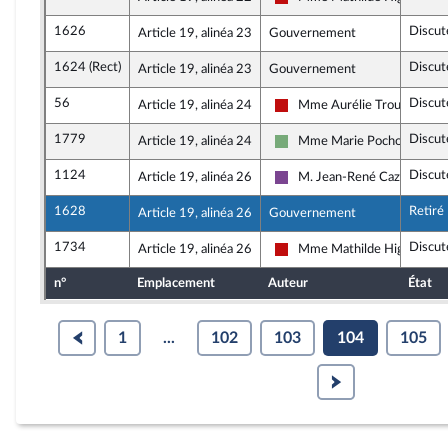
La France insoumise - Nouve
1626
Discut
Article 19, alinéa 23
Gouvernement
1624 (Rect)
Discut
Article 19, alinéa 23
Gouvernement
56
Discut
Article 19, alinéa 24
Mme Aurélie Trouvé
La France insoumise - Nouve
1779
Discut
Article 19, alinéa 24
Mme Marie Pochon
Écologiste et Social
1124
Discut
Article 19, alinéa 26
M. Jean-René Cazeneuve
Ensemble pour la Républiqu
1628
Retiré
Article 19, alinéa 26
Gouvernement
1734
Discut
Article 19, alinéa 26
Mme Mathilde Hignet
La France insoumise - Nouve
n°
Emplacement
Auteur
État
1
...
102
103
104
105