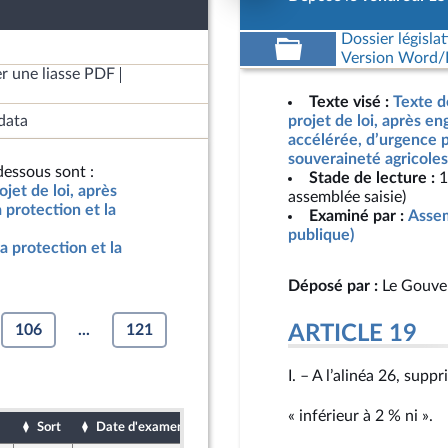
Dossier législat
Version Word/L
r une liasse PDF
Texte visé :
Texte d
data
projet de loi, après e
accélérée, d’urgence p
souveraineté agricoles
essous sont :
Stade de lecture :
1
jet de loi, après
assemblée saisie)
protection et la
Examiné par :
Assem
publique)
a protection et la
Déposé par :
Le Gouve
106
...
121
ARTICLE 19
I. – A l’alinéa 26, supp
« inférieur à 2 % ni ».
Sort
Date d'examen
Date de dépôt