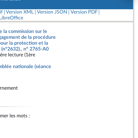
if
Version XML
Version JSON
Version PDF
ibreOffice
e la commission sur le
ngagement de la procédure
our la protection et la
 (n°2632)., n° 2765-A0
ère lecture (1ère
blée nationale (séance
rnement
rimer les mots :