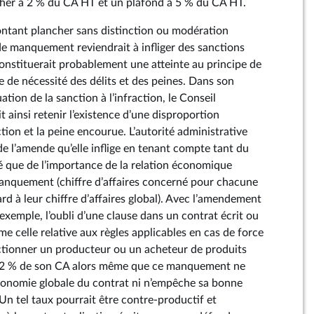
cher à 2 % du CA HT et un plafond à 5 % du CA HT.
ontant plancher sans distinction ou modération
 de manquement reviendrait à infliger des sanctions
onstituerait probablement une atteinte au principe de
e de nécessité des délits et des peines. Dans son
ation de la sanction à l’infraction, le Conseil
t ainsi retenir l’existence d’une disproportion
ction et la peine encourue. L’autorité administrative
e l’amende qu’elle inflige en tenant compte tant du
que de l’importance de la relation économique
anquement (chiffre d’affaires concerné pour chacune
rd à leur chiffre d’affaires global). Avec l’amendement
r exemple, l’oubli d’une clause dans un contrat écrit ou
e celle relative aux règles applicables en cas de force
ctionner un producteur ou un acheteur de produits
e 2 % de son CA alors même que ce manquement ne
conomie globale du contrat ni n’empêche sa bonne
Un tel taux pourrait être contre-productif et