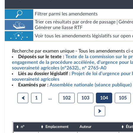
Filtrer parmi les amendements
Trier ces résultats par ordre de passage
Génére
Générer une liasse RTF
Voir tous les amendements législatifs sur open 
Recherche par examen unique - Tous les amendements ci-d
Déposés sur le texte :
Texte de la commission sur le pro
engagement de la procédure accélérée, d’urgence pour la 
souveraineté agricoles (n°2632)., n° 2765-A0
Liés au dossier législatif :
Projet de loi d’urgence pour l
souveraineté agricoles
Examinés par :
Assemblée nationale (séance publique)
1
...
102
103
104
105
n°
Emplacement
Auteur
État