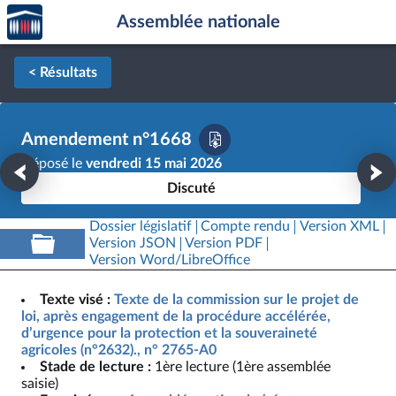
Accèder
Aller au contenu
Aller en bas de la page
Assemblée nationale
à la
page
d'accueil
< Résultats
Amendement n°1668
Déposé le
vendredi 15 mai 2026
Discuté
Dossier législatif
Compte rendu
Version XML
Version JSON
Version PDF
Version Word/LibreOffice
Texte visé :
Texte de la commission sur le projet de
loi, après engagement de la procédure accélérée,
d’urgence pour la protection et la souveraineté
agricoles (n°2632)., n° 2765-A0
Stade de lecture :
1ère lecture (1ère assemblée
saisie)