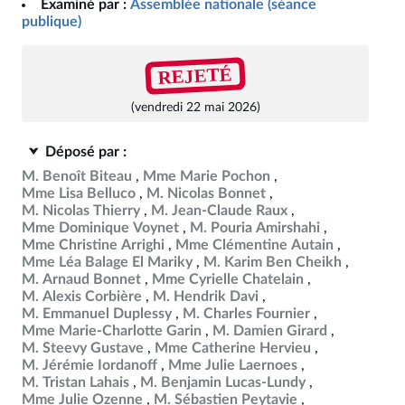
Examiné par :
Assemblée nationale (séance
publique)
REJETÉ
(vendredi 22 mai 2026)
Déposé par :
M. Benoît Biteau
Mme Marie Pochon
Mme Lisa Belluco
M. Nicolas Bonnet
M. Nicolas Thierry
M. Jean-Claude Raux
Mme Dominique Voynet
M. Pouria Amirshahi
Mme Christine Arrighi
Mme Clémentine Autain
Mme Léa Balage El Mariky
M. Karim Ben Cheikh
M. Arnaud Bonnet
Mme Cyrielle Chatelain
M. Alexis Corbière
M. Hendrik Davi
M. Emmanuel Duplessy
M. Charles Fournier
Mme Marie-Charlotte Garin
M. Damien Girard
M. Steevy Gustave
Mme Catherine Hervieu
M. Jérémie Iordanoff
Mme Julie Laernoes
M. Tristan Lahais
M. Benjamin Lucas-Lundy
Mme Julie Ozenne
M. Sébastien Peytavie