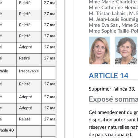
Mme Marie-Charlotte 
é
Rejeté
27 mai 2026
12 mai 2026
re-mer et Territoires
Mme Catherine Hervi
M. Tristan Lahais
M. 
é
Rejeté
27 mai 2026
14 mai 2026
M. Jean-Louis Roumég
Mme Eva Sas
Mme Sa
é
Rejeté
27 mai 2026
13 mai 2026
Mme Sophie Taillé-Pol
é
Rejeté
27 mai 2026
15 mai 2026
é
Adopté
27 mai 2026
14 mai 2026
é
Retiré
27 mai 2026
26 mai 2026
66 (Rect)
vable
Irrecevable
26 mai 2026
66 (Rect)
ARTICLE 14
é
Rejeté
27 mai 2026
27 mai 2026
66 (Rect)
Supprimer l’alinéa 33.
é
Adopté
27 mai 2026
14 mai 2026
Exposé somma
é
Adopté
27 mai 2026
14 mai 2026
Cet amendement du grou
é
Rejeté
27 mai 2026
15 mai 2026
disposition autorisant 
e
réserves naturelles nat
vable 40
15 mai 2026
e
de parcs nationaux).