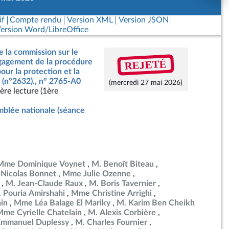
if
Compte rendu
Version XML
Version JSON
ersion Word/LibreOffice
e la commission sur le
REJETÉ
ngagement de la procédure
our la protection et la
 (n°2632)., n° 2765-A0
(mercredi 27 mai 2026)
ère lecture (1ère
blée nationale (séance
Mme Dominique Voynet
M. Benoît Biteau
 Nicolas Bonnet
Mme Julie Ozenne
M. Jean-Claude Raux
M. Boris Tavernier
 Pouria Amirshahi
Mme Christine Arrighi
in
Mme Léa Balage El Mariky
M. Karim Ben Cheikh
me Cyrielle Chatelain
M. Alexis Corbière
Emmanuel Duplessy
M. Charles Fournier