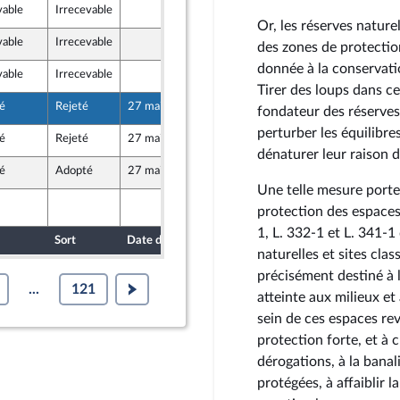
vable
Irrecevable
15 mai 2026
Or, les réserves natur
vable
Irrecevable
15 mai 2026
des zones de protection
donnée à la conservatio
vable
Irrecevable
15 mai 2026
Tirer des loups dans ce
é
Rejeté
27 mai 2026
15 mai 2026
fondateur des réserves 
perturber les équilibre
é
Rejeté
27 mai 2026
15 mai 2026
au Front Populaire
dénaturer leur raison d
é
Adopté
27 mai 2026
15 mai 2026
Une telle mesure porte 
27 mai 2026
1573
protection des espaces
1, L. 332-1 et L. 341-
Sort
Date d'examen
Date de dépôt
naturelles et sites cla
précisément destiné à l
...
121
atteinte aux milieux et 
sein de ces espaces rev
protection forte, et à
dérogations, à la banal
protégées, à affaiblir l