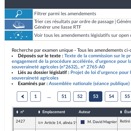
Filtrer parmi les amendements
Trier ces résultats par ordre de passage
Génére
Générer une liasse RTF
Voir tous les amendements législatifs sur open 
Recherche par examen unique - Tous les amendements ci-d
Déposés sur le texte :
Texte de la commission sur le pro
engagement de la procédure accélérée, d’urgence pour la 
souveraineté agricoles (n°2632)., n° 2765-A0
Liés au dossier législatif :
Projet de loi d’urgence pour l
souveraineté agricoles
Examinés par :
Assemblée nationale (séance publique)
1
...
51
52
53
54
55
n°
Emplacement
Auteur
Éta
2427
Retiré
Sous-amendement de l'amendement n°
M. David Magnier
Article 14, alinéa 19
Rassemblement National