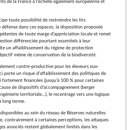
ts de la France à l'échelle également européenne et
ipe toute possibilité de restreindre les tirs
 défense dans ces espaces, la disposition proposée
mpétentes de toute marge d’appréciation locale et remet
gestion différenciée pourtant essentiels à leur
ulte un affaiblissement du régime de protection
’objectif même de conservation de la biodiversité.
alement contre-productive pour les éleveurs eux-
ci porte un risque d’affaiblissement des politiques de
i fortement financées (jusqu’à 100 % pour certaines
 cause de dispositifs d’accompagnement (berger
ngénierie territoriale…), le recentrage vers une logique
 à long terme.
 disponibles au sein du réseau de Réserves naturelles
, contrairement à certaines perceptions, les attaques
es associés restent globalement limités dans les