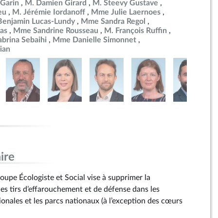
Garin
M. Damien Girard
M. Steevy Gustave
eu
M. Jérémie Iordanoff
Mme Julie Laernoes
Benjamin Lucas-Lundy
Mme Sandra Regol
as
Mme Sandrine Rousseau
M. François Ruffin
brina Sebaihi
Mme Danielle Simonnet
ian
ire
pe Écologiste et Social vise à supprimer la
les tirs d’effarouchement et de défense dans les
ionales et les parcs nationaux (à l’exception des cœurs