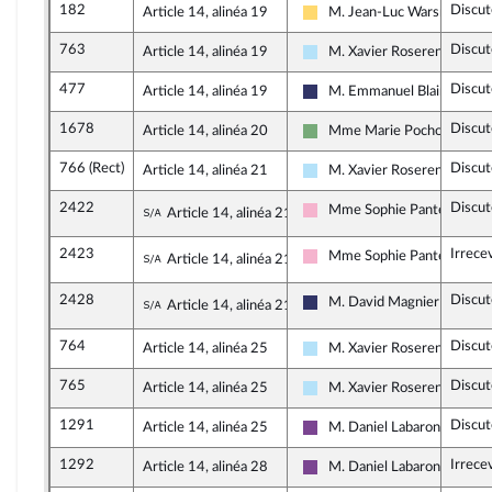
182
Discut
Article 14, alinéa 19
M. Jean-Luc Warsmann
Libertés, Indépendants, Out
763
Discut
Article 14, alinéa 19
M. Xavier Roseren
Horizons & Indépendants
477
Discut
Article 14, alinéa 19
M. Emmanuel Blairy
Rassemblement National
1678
Discut
Article 14, alinéa 20
Mme Marie Pochon
Écologiste et Social
766 (Rect)
Discut
Article 14, alinéa 21
M. Xavier Roseren
Horizons & Indépendants
2422
Discut
Sous-amendement de l'amendement n°7
Mme Sophie Pantel
Article 14, alinéa 21
Socialistes et apparentés
2423
Irrece
Sous-amendement de l'amendement n°7
Mme Sophie Pantel
Article 14, alinéa 21
Socialistes et apparentés
2428
Discut
Sous-amendement de l'amendement n°7
M. David Magnier
Article 14, alinéa 21
Rassemblement National
764
Discut
Article 14, alinéa 25
M. Xavier Roseren
Horizons & Indépendants
765
Discut
Article 14, alinéa 25
M. Xavier Roseren
Horizons & Indépendants
1291
Discut
Article 14, alinéa 25
M. Daniel Labaronne
Ensemble pour la Républiqu
1292
Irrece
Article 14, alinéa 28
M. Daniel Labaronne
Ensemble pour la Républiqu