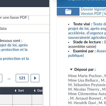
Dossier législat
Version PDF
V
r une liasse PDF
Texte visé :
Texte d
data
projet de loi, après e
accélérée, d’urgence p
souveraineté agricoles
essous sont :
Stade de lecture :
1
jet de loi, après
assemblée saisie)
protection et la
Examiné par :
Assem
publique)
a protection et la
Déposé par :
Mme Marie Pochon
...
121
Mme Lisa Belluco
M.
M. Sébastien Peytavie
M. Nicolas Thierry
M.
t
Sort
Date d'examen
Date de dépôt
Mme Clémentine Auta
M. Arnaud Bonnet
M
27 mai 2026
1290
M. Hendrik Davi
M. 