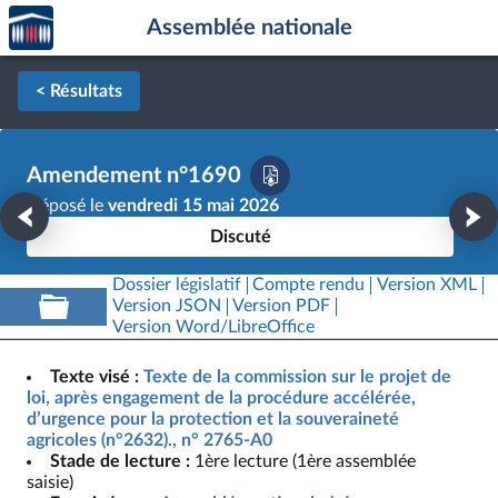
Accèder
Aller au contenu
Aller en bas de la page
Assemblée nationale
à la
page
d'accueil
< Résultats
Amendement n°1690
Déposé le
vendredi 15 mai 2026
Discuté
Dossier législatif
Compte rendu
Version XML
Version JSON
Version PDF
Version Word/LibreOffice
Texte visé :
Texte de la commission sur le projet de
loi, après engagement de la procédure accélérée,
d’urgence pour la protection et la souveraineté
agricoles (n°2632)., n° 2765-A0
Stade de lecture :
1ère lecture (1ère assemblée
saisie)