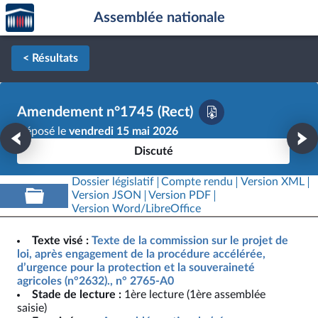
Accèder
Aller au contenu
Aller en bas de la page
Assemblée nationale
à la
page
d'accueil
< Résultats
Amendement n°1745 (Rect)
Déposé le
vendredi 15 mai 2026
Discuté
Dossier législatif
Compte rendu
Version XML
Version JSON
Version PDF
Version Word/LibreOffice
Texte visé :
Texte de la commission sur le projet de
loi, après engagement de la procédure accélérée,
d’urgence pour la protection et la souveraineté
agricoles (n°2632)., n° 2765-A0
Stade de lecture :
1ère lecture (1ère assemblée
saisie)