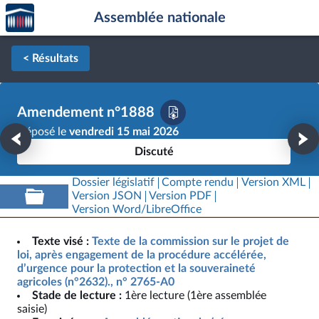
Accèder
Aller au contenu
Aller en bas de la page
Assemblée nationale
à la
page
d'accueil
< Résultats
Amendement n°1888
Déposé le
vendredi 15 mai 2026
Discuté
Dossier législatif
Compte rendu
Version XML
Version JSON
Version PDF
Version Word/LibreOffice
Texte visé :
Texte de la commission sur le projet de
loi, après engagement de la procédure accélérée,
d’urgence pour la protection et la souveraineté
agricoles (n°2632)., n° 2765-A0
Stade de lecture :
1ère lecture (1ère assemblée
saisie)