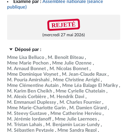
Examiné par :
Assemblée nationale (séance
publique)
REJETÉ
(mercredi 27 mai 2026)
Déposé par :
Mme Lisa Belluco
M. Benoît Biteau
Mme Marie Pochon
Mme Julie Ozenne
M. Arnaud Bonnet
M. Nicolas Bonnet
Mme Dominique Voynet
M. Jean-Claude Raux
M. Pouria Amirshahi
Mme Christine Arrighi
Mme Clémentine Autain
Mme Léa Balage El Mariky
M. Karim Ben Cheikh
Mme Cyrielle Chatelain
M. Alexis Corbière
M. Hendrik Davi
M. Emmanuel Duplessy
M. Charles Fournier
Mme Marie-Charlotte Garin
M. Damien Girard
M. Steevy Gustave
Mme Catherine Hervieu
M. Jérémie Iordanoff
Mme Julie Laernoes
M. Tristan Lahais
M. Benjamin Lucas-Lundy
M. Sébastien Peytavie
Mme Sandra Regol