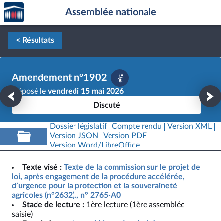
Accèder
Aller au contenu
Aller en bas de la page
Assemblée nationale
à la
page
d'accueil
< Résultats
Amendement n°1902
Déposé le
vendredi 15 mai 2026
Discuté
Dossier législatif
Compte rendu
Version XML
Version JSON
Version PDF
Version Word/LibreOffice
Texte visé :
Texte de la commission sur le projet de
loi, après engagement de la procédure accélérée,
d’urgence pour la protection et la souveraineté
agricoles (n°2632)., n° 2765-A0
Stade de lecture :
1ère lecture (1ère assemblée
saisie)