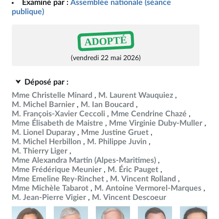
Examiné par :
Assemblée nationale (séance
publique)
ADOPTÉ
(vendredi 22 mai 2026)
Déposé par :
Mme Christelle Minard
M. Laurent Wauquiez
M. Michel Barnier
M. Ian Boucard
M. François-Xavier Ceccoli
Mme Cendrine Chazé
Mme Élisabeth de Maistre
Mme Virginie Duby-Muller
M. Lionel Duparay
Mme Justine Gruet
M. Michel Herbillon
M. Philippe Juvin
M. Thierry Liger
Mme Alexandra Martin (Alpes-Maritimes)
Mme Frédérique Meunier
M. Éric Pauget
Mme Emeline Rey-Rinchet
M. Vincent Rolland
Mme Michèle Tabarot
M. Antoine Vermorel-Marques
M. Jean-Pierre Vigier
M. Vincent Descoeur