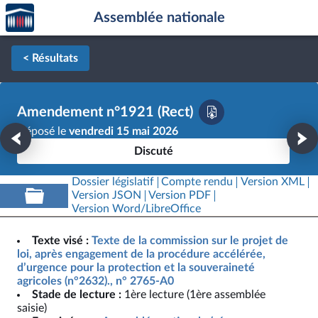
Accèder
Aller au contenu
Aller en bas de la page
Assemblée nationale
à la
page
d'accueil
< Résultats
Amendement n°1921 (Rect)
Déposé le
vendredi 15 mai 2026
Discuté
Dossier législatif
Compte rendu
Version XML
Version JSON
Version PDF
Version Word/LibreOffice
Texte visé :
Texte de la commission sur le projet de
loi, après engagement de la procédure accélérée,
d’urgence pour la protection et la souveraineté
agricoles (n°2632)., n° 2765-A0
Stade de lecture :
1ère lecture (1ère assemblée
saisie)