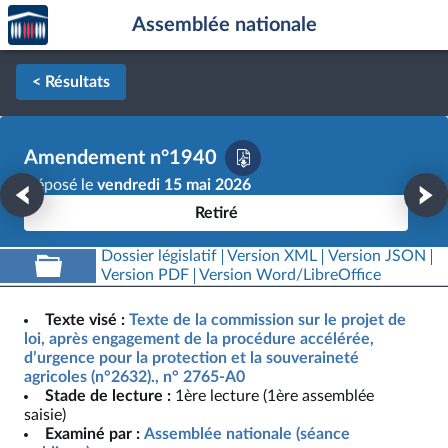
Accèder
Aller au contenu
Aller en bas de la page
Assemblée nationale
à la
page
d'accueil
< Résultats
Amendement n°1940
Déposé le
vendredi 15 mai 2026
Retiré
Dossier législatif
Version XML
Version JSON
Version PDF
Version Word/LibreOffice
Texte visé :
Texte de la commission sur le projet de
loi, après engagement de la procédure accélérée,
d’urgence pour la protection et la souveraineté
agricoles (n°2632)., n° 2765-A0
Stade de lecture :
1ère lecture (1ère assemblée
saisie)
Examiné par :
Assemblée nationale (séance