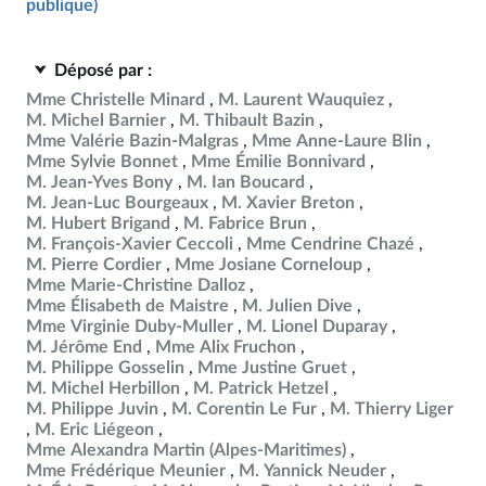
publique)
Déposé par :
Mme Christelle Minard
M. Laurent Wauquiez
M. Michel Barnier
M. Thibault Bazin
Mme Valérie Bazin-Malgras
Mme Anne-Laure Blin
Mme Sylvie Bonnet
Mme Émilie Bonnivard
M. Jean-Yves Bony
M. Ian Boucard
M. Jean-Luc Bourgeaux
M. Xavier Breton
M. Hubert Brigand
M. Fabrice Brun
M. François-Xavier Ceccoli
Mme Cendrine Chazé
M. Pierre Cordier
Mme Josiane Corneloup
Mme Marie-Christine Dalloz
Mme Élisabeth de Maistre
M. Julien Dive
Mme Virginie Duby-Muller
M. Lionel Duparay
M. Jérôme End
Mme Alix Fruchon
M. Philippe Gosselin
Mme Justine Gruet
M. Michel Herbillon
M. Patrick Hetzel
M. Philippe Juvin
M. Corentin Le Fur
M. Thierry Liger
M. Eric Liégeon
Mme Alexandra Martin (Alpes-Maritimes)
Mme Frédérique Meunier
M. Yannick Neuder