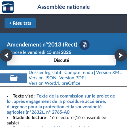
Accèder
Aller au contenu
Aller en bas de la page
Assemblée nationale
à la
page
d'accueil
< Résultats
Amendement n°2013 (Rect)
Déposé le
vendredi 15 mai 2026
Discuté
Dossier législatif
Compte rendu
Version XML
Version JSON
Version PDF
Version Word/LibreOffice
Texte visé :
Texte de la commission sur le projet de
loi, après engagement de la procédure accélérée,
d’urgence pour la protection et la souveraineté
agricoles (n°2632)., n° 2765-A0
Stade de lecture :
1ère lecture (1ère assemblée
saisie)