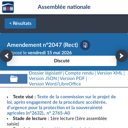
Accèder
Aller au contenu
Aller en bas de la page
Assemblée nationale
à la
page
d'accueil
< Résultats
Amendement n°2047 (Rect)
Déposé le
vendredi 15 mai 2026
Discuté
Dossier législatif
Compte rendu
Version XML
Version JSON
Version PDF
Version Word/LibreOffice
Texte visé :
Texte de la commission sur le projet de
loi, après engagement de la procédure accélérée,
d’urgence pour la protection et la souveraineté
agricoles (n°2632)., n° 2765-A0
Stade de lecture :
1ère lecture (1ère assemblée
saisie)