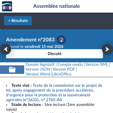
Accèder
Aller au contenu
Aller en bas de la page
Assemblée nationale
à la
page
d'accueil
< Résultats
Amendement n°2083
Déposé le
vendredi 15 mai 2026
Discuté
Dossier législatif
Compte rendu
Version XML
Version JSON
Version PDF
Version Word/LibreOffice
Texte visé :
Texte de la commission sur le projet de
loi, après engagement de la procédure accélérée,
d’urgence pour la protection et la souveraineté
agricoles (n°2632)., n° 2765-A0
Stade de lecture :
1ère lecture (1ère assemblée
saisie)