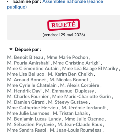
Examiné par :
Assemblée nationale (séance
publique)
REJETÉ
(vendredi 29 mai 2026)
Déposé par :
M. Benoît Biteau
Mme Marie Pochon
M. Pouria Amirshahi
Mme Christine Arrighi
Mme Clémentine Autain
Mme Léa Balage El Mariky
Mme Lisa Belluco
M. Karim Ben Cheikh
M. Arnaud Bonnet
M. Nicolas Bonnet
Mme Cyrielle Chatelain
M. Alexis Corbière
M. Hendrik Davi
M. Emmanuel Duplessy
M. Charles Fournier
Mme Marie-Charlotte Garin
M. Damien Girard
M. Steevy Gustave
Mme Catherine Hervieu
M. Jérémie Iordanoff
Mme Julie Laernoes
M. Tristan Lahais
M. Benjamin Lucas-Lundy
Mme Julie Ozenne
M. Sébastien Peytavie
M. Jean-Claude Raux
Mme Sandra Regol
M. Jean-Louis Roumégas