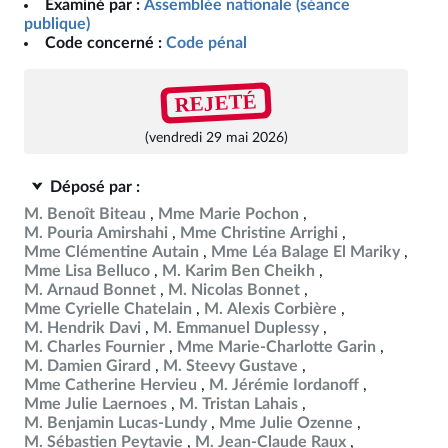
Examiné par :
Assemblée nationale (séance
publique)
Code concerné :
Code pénal
REJETÉ
(vendredi 29 mai 2026)
Déposé par :
M. Benoît Biteau
Mme Marie Pochon
M. Pouria Amirshahi
Mme Christine Arrighi
Mme Clémentine Autain
Mme Léa Balage El Mariky
Mme Lisa Belluco
M. Karim Ben Cheikh
M. Arnaud Bonnet
M. Nicolas Bonnet
Mme Cyrielle Chatelain
M. Alexis Corbière
M. Hendrik Davi
M. Emmanuel Duplessy
M. Charles Fournier
Mme Marie-Charlotte Garin
M. Damien Girard
M. Steevy Gustave
Mme Catherine Hervieu
M. Jérémie Iordanoff
Mme Julie Laernoes
M. Tristan Lahais
M. Benjamin Lucas-Lundy
Mme Julie Ozenne
M. Sébastien Peytavie
M. Jean-Claude Raux