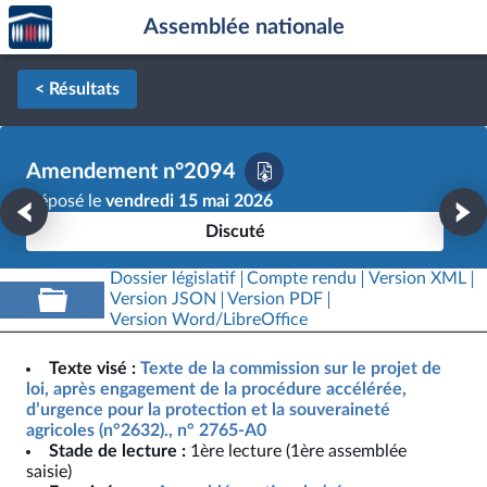
Accèder
Aller au contenu
Aller en bas de la page
Assemblée nationale
à la
page
d'accueil
< Résultats
Amendement n°2094
Déposé le
vendredi 15 mai 2026
Discuté
Dossier législatif
Compte rendu
Version XML
Version JSON
Version PDF
Version Word/LibreOffice
Texte visé :
Texte de la commission sur le projet de
loi, après engagement de la procédure accélérée,
d’urgence pour la protection et la souveraineté
agricoles (n°2632)., n° 2765-A0
Stade de lecture :
1ère lecture (1ère assemblée
saisie)