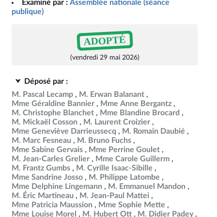
Examiné par :
Assemblée nationale (séance
publique)
ADOPTÉ
(vendredi 29 mai 2026)
Déposé par :
M. Pascal Lecamp
M. Erwan Balanant
Mme Géraldine Bannier
Mme Anne Bergantz
M. Christophe Blanchet
Mme Blandine Brocard
M. Mickaël Cosson
M. Laurent Croizier
Mme Geneviève Darrieussecq
M. Romain Daubié
M. Marc Fesneau
M. Bruno Fuchs
Mme Sabine Gervais
Mme Perrine Goulet
M. Jean-Carles Grelier
Mme Carole Guillerm
M. Frantz Gumbs
M. Cyrille Isaac-Sibille
Mme Sandrine Josso
M. Philippe Latombe
Mme Delphine Lingemann
M. Emmanuel Mandon
M. Éric Martineau
M. Jean-Paul Mattei
Mme Patricia Maussion
Mme Sophie Mette
Mme Louise Morel
M. Hubert Ott
M. Didier Padey