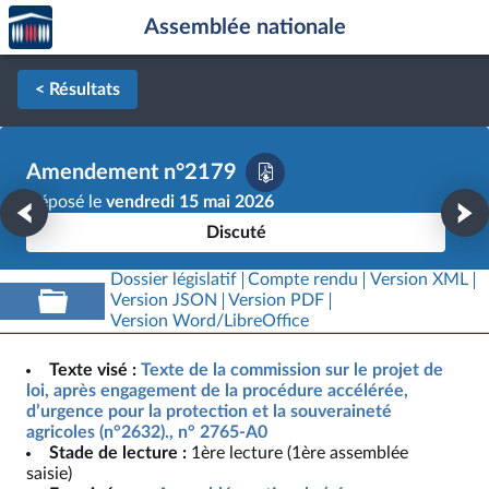
Accèder
Aller au contenu
Aller en bas de la page
Assemblée nationale
à la
page
d'accueil
< Résultats
Amendement n°2179
Déposé le
vendredi 15 mai 2026
Discuté
Dossier législatif
Compte rendu
Version XML
Version JSON
Version PDF
Version Word/LibreOffice
Texte visé :
Texte de la commission sur le projet de
loi, après engagement de la procédure accélérée,
d’urgence pour la protection et la souveraineté
agricoles (n°2632)., n° 2765-A0
Stade de lecture :
1ère lecture (1ère assemblée
saisie)