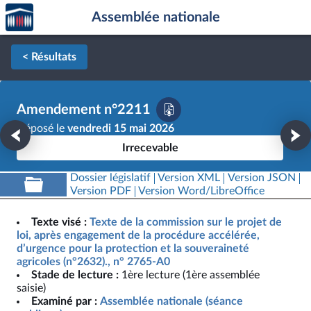
Accèder
Aller au contenu
Aller en bas de la page
Assemblée nationale
à la
page
d'accueil
< Résultats
Amendement n°2211
Déposé le
vendredi 15 mai 2026
Irrecevable
Dossier législatif
Version XML
Version JSON
Version PDF
Version Word/LibreOffice
Texte visé :
Texte de la commission sur le projet de
loi, après engagement de la procédure accélérée,
d’urgence pour la protection et la souveraineté
agricoles (n°2632)., n° 2765-A0
Stade de lecture :
1ère lecture (1ère assemblée
saisie)
Examiné par :
Assemblée nationale (séance