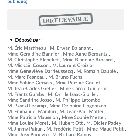
publique)
IRRECEVABLE
Déposé par :
M. Éric Martineau
M. Erwan Balanant
Mme Géraldine Bannier
Mme Anne Bergantz
M. Christophe Blanchet
Mme Blandine Brocard
M. Mickaël Cosson
M. Laurent Croizier
Mme Geneviève Darrieussecq
M. Romain Daubié
M. Marc Fesneau
M. Bruno Fuchs
Mme Sabine Gervais
Mme Perrine Goulet
M. Jean-Carles Grelier
Mme Carole Guillerm
M. Frantz Gumbs
M. Cyrille Isaac-Sibille
Mme Sandrine Josso
M. Philippe Latombe
M. Pascal Lecamp
Mme Delphine Lingemann
M. Emmanuel Mandon
M. Jean-Paul Mattei
Mme Patricia Maussion
Mme Sophie Mette
Mme Louise Morel
M. Hubert Ott
M. Didier Padey
M. Jimmy Pahun
M. Frédéric Petit
Mme Maud Petit
Mme Josy Poueyto
M. Richard Ramos