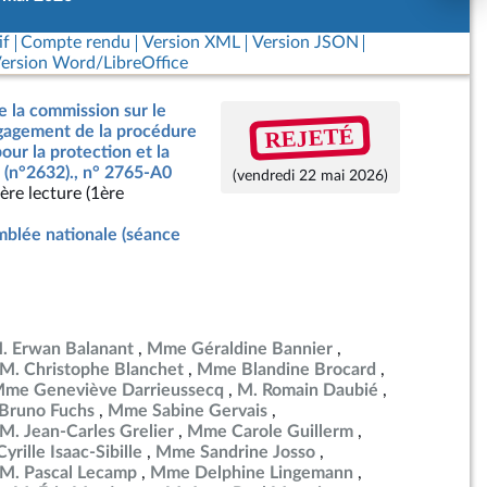
if
Compte rendu
Version XML
Version JSON
ersion Word/LibreOffice
e la commission sur le
REJETÉ
ngagement de la procédure
our la protection et la
 (n°2632)., n° 2765-A0
(vendredi 22 mai 2026)
ère lecture (1ère
blée nationale (séance
. Erwan Balanant
Mme Géraldine Bannier
M. Christophe Blanchet
Mme Blandine Brocard
me Geneviève Darrieussecq
M. Romain Daubié
Bruno Fuchs
Mme Sabine Gervais
M. Jean-Carles Grelier
Mme Carole Guillerm
yrille Isaac-Sibille
Mme Sandrine Josso
M. Pascal Lecamp
Mme Delphine Lingemann