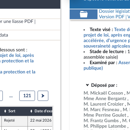
Dossier législat
Version PDF
V
r une liasse PDF
Texte visé :
Texte d
data
projet de loi, après e
accélérée, d’urgence p
souveraineté agricoles
essous sont :
Stade de lecture :
1
jet de loi, après
assemblée saisie)
protection et la
Examiné par :
Assem
publique)
a protection et la
Déposé par :
M. Mickaël Cosson
M
...
121
Mme Anne Bergantz
M. Laurent Croizier
M
M. Marc Fesneau
M. 
Sort
Date d'examen
Date de dépôt
Mme Perrine Goulet
M. Frantz Gumbs
M. C
Rejeté
22 mai 2026
13 mai 2026
M. Philippe Latombe