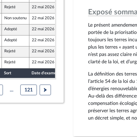
Rejeté
22 mai 2026
12 mai 2026
Exposé somma
Non soutenu
22 mai 2026
15 mai 2026
Le présent amendement 
Adopté
22 mai 2026
15 mai 2026
portée de la priorisat
toujours les terres incu
Adopté
22 mai 2026
15 mai 2026
plus les terres « ayant
Rejeté
22 mai 2026
13 mai 2026
n’est pas assez claire 
clarté de la loi, et d’u
Rejeté
22 mai 2026
13 mai 2026
Sort
Date d'examen
Date de dépôt
La définition des terres
l’article 54 de la loi d
d’énergies renouvelable
...
121
Au-delà des différences
compensation écologique
préserver les terres ag
un décret simple, et no