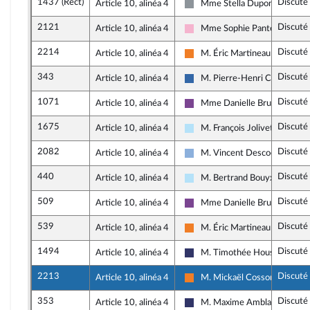
1437 (Rect)
Discuté
Article 10, alinéa 4
Mme Stella Dupont
Non inscrit
2121
Discuté
Article 10, alinéa 4
Mme Sophie Pantel
Socialistes et apparentés
2214
Discuté
Article 10, alinéa 4
M. Éric Martineau
Les Démocrates
343
Discuté
Article 10, alinéa 4
M. Pierre-Henri Carbonnel
Union des droites pour la Rép
1071
Discuté
Article 10, alinéa 4
Mme Danielle Brulebois
Ensemble pour la République
1675
Discuté
Article 10, alinéa 4
M. François Jolivet
Horizons & Indépendants
2082
Discuté
Article 10, alinéa 4
M. Vincent Descoeur
Droite Républicaine
440
Discuté
Article 10, alinéa 4
M. Bertrand Bouyx
Horizons & Indépendants
509
Discuté
Article 10, alinéa 4
Mme Danielle Brulebois
Ensemble pour la République
539
Discuté
Article 10, alinéa 4
M. Éric Martineau
Les Démocrates
1494
Discuté
Article 10, alinéa 4
M. Timothée Houssin
Rassemblement National
2213
Discuté
Article 10, alinéa 4
M. Mickaël Cosson
Les Démocrates
353
Discuté
Article 10, alinéa 4
M. Maxime Amblard
Rassemblement National