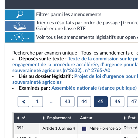
Filtrer parmi les amendements
Trier ces résultats par ordre de passage
Génére
Générer une liasse RTF
Voir tous les amendements législatifs sur open 
Recherche par examen unique - Tous les amendements ci-d
Déposés sur le texte :
Texte de la commission sur le pro
engagement de la procédure accélérée, d’urgence pour la 
souveraineté agricoles (n°2632)., n° 2765-A0
Liés au dossier législatif :
Projet de loi d’urgence pour l
souveraineté agricoles
Examinés par :
Assemblée nationale (séance publique)
1
...
43
44
45
46
47
n°
Emplacement
Auteur
État
391
Discuté
Article 10, alinéa 4
Mme Florence Goulet
Rassemblement National