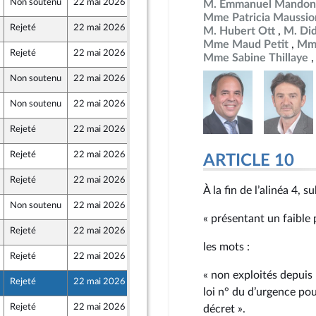
Non soutenu
22 mai 2026
15 mai 2026
M. Emmanuel Mandon
Mme Patricia Maussio
Rejeté
22 mai 2026
15 mai 2026
M. Hubert Ott
M. Did
Mme Maud Petit
Mme
Rejeté
22 mai 2026
15 mai 2026
Mme Sabine Thillaye
Non soutenu
22 mai 2026
12 mai 2026
ublique
Non soutenu
22 mai 2026
15 mai 2026
Rejeté
22 mai 2026
15 mai 2026
Rejeté
22 mai 2026
15 mai 2026
ARTICLE 10
Rejeté
22 mai 2026
13 mai 2026
À la fin de l’alinéa 4, 
Non soutenu
22 mai 2026
13 mai 2026
« présentant un faible
Rejeté
22 mai 2026
13 mai 2026
les mots :
Rejeté
22 mai 2026
15 mai 2026
« non exploités depuis
Rejeté
22 mai 2026
15 mai 2026
loi n° du d’urgence pou
Rejeté
22 mai 2026
13 mai 2026
décret ».