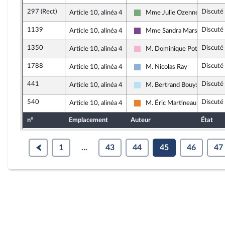
297 (Rect)
Discuté
Article 10, alinéa 4
Mme Julie Ozenne
Écologiste et Social
1139
Discuté
Article 10, alinéa 4
Mme Sandra Marsaud
Ensemble pour la République
1350
Discuté
Article 10, alinéa 4
M. Dominique Potier
Socialistes et apparentés
1788
Discuté
Article 10, alinéa 4
M. Nicolas Ray
Droite Républicaine
441
Discuté
Article 10, alinéa 4
M. Bertrand Bouyx
Horizons & Indépendants
540
Discuté
Article 10, alinéa 4
M. Éric Martineau
Les Démocrates
n°
Emplacement
Auteur
État
1
...
43
44
45
46
47