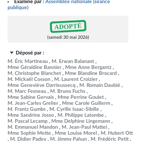
Examiné par :
Assemblée nationale (séance
publique)
ADOPTÉ
(samedi 30 mai 2026)
Déposé par :
M. Éric Martineau
M. Erwan Balanant
Mme Géraldine Bannier
Mme Anne Bergantz
M. Christophe Blanchet
Mme Blandine Brocard
M. Mickaël Cosson
M. Laurent Croizier
Mme Geneviève Darrieussecq
M. Romain Daubié
M. Marc Fesneau
M. Bruno Fuchs
Mme Sabine Gervais
Mme Perrine Goulet
M. Jean-Carles Grelier
Mme Carole Guillerm
M. Frantz Gumbs
M. Cyrille Isaac-Sibille
Mme Sandrine Josso
M. Philippe Latombe
M. Pascal Lecamp
Mme Delphine Lingemann
M. Emmanuel Mandon
M. Jean-Paul Mattei
Mme Sophie Mette
Mme Louise Morel
M. Hubert Ott
M. Didier Padey
M. Jimmy Pahun
M. Frédéric Petit