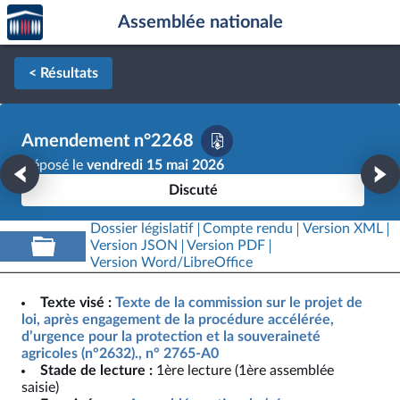
Accèder
Aller au contenu
Aller en bas de la page
Assemblée nationale
à la
page
d'accueil
< Résultats
Amendement n°2268
Déposé le
vendredi 15 mai 2026
Discuté
Dossier législatif
Compte rendu
Version XML
Version JSON
Version PDF
Version Word/LibreOffice
Texte visé :
Texte de la commission sur le projet de
loi, après engagement de la procédure accélérée,
d’urgence pour la protection et la souveraineté
agricoles (n°2632)., n° 2765-A0
Stade de lecture :
1ère lecture (1ère assemblée
saisie)