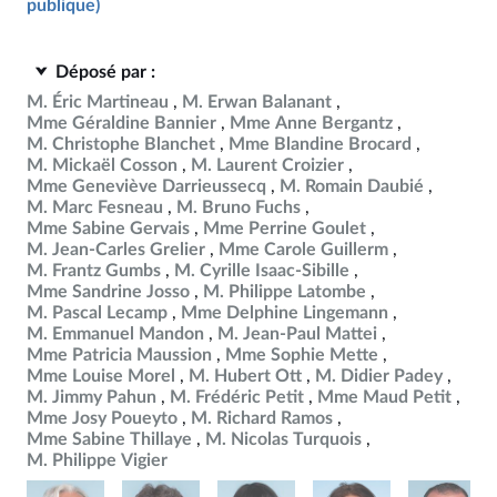
publique)
Déposé par :
M. Éric Martineau
M. Erwan Balanant
Mme Géraldine Bannier
Mme Anne Bergantz
M. Christophe Blanchet
Mme Blandine Brocard
M. Mickaël Cosson
M. Laurent Croizier
Mme Geneviève Darrieussecq
M. Romain Daubié
M. Marc Fesneau
M. Bruno Fuchs
Mme Sabine Gervais
Mme Perrine Goulet
M. Jean-Carles Grelier
Mme Carole Guillerm
M. Frantz Gumbs
M. Cyrille Isaac-Sibille
Mme Sandrine Josso
M. Philippe Latombe
M. Pascal Lecamp
Mme Delphine Lingemann
M. Emmanuel Mandon
M. Jean-Paul Mattei
Mme Patricia Maussion
Mme Sophie Mette
Mme Louise Morel
M. Hubert Ott
M. Didier Padey
M. Jimmy Pahun
M. Frédéric Petit
Mme Maud Petit
Mme Josy Poueyto
M. Richard Ramos
Mme Sabine Thillaye
M. Nicolas Turquois
M. Philippe Vigier