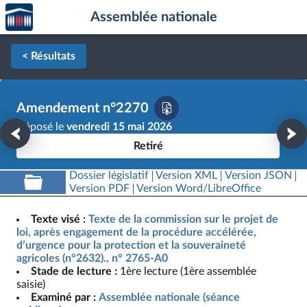
Accèder
Aller au contenu
Aller en bas de la page
Assemblée nationale
à la
page
d'accueil
< Résultats
Amendement n°2270
Déposé le
vendredi 15 mai 2026
Retiré
Dossier législatif
Version XML
Version JSON
Version PDF
Version Word/LibreOffice
Texte visé :
Texte de la commission sur le projet de
loi, après engagement de la procédure accélérée,
d’urgence pour la protection et la souveraineté
agricoles (n°2632)., n° 2765-A0
Stade de lecture :
1ère lecture (1ère assemblée
saisie)
Examiné par :
Assemblée nationale (séance