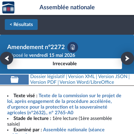
Accèder
Aller au contenu
Aller en bas de la page
Assemblée nationale
à la
page
d'accueil
< Résultats
Amendement n°2272
Déposé le
vendredi 15 mai 2026
Irrecevable
Dossier législatif
Version XML
Version JSON
Version PDF
Version Word/LibreOffice
Texte visé :
Texte de la commission sur le projet de
loi, après engagement de la procédure accélérée,
d’urgence pour la protection et la souveraineté
agricoles (n°2632)., n° 2765-A0
Stade de lecture :
1ère lecture (1ère assemblée
saisie)
Examiné par :
Assemblée nationale (séance