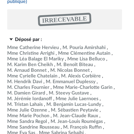
publique)
IRRECEVABLE
Déposé par :
Mme Catherine Hervieu
M. Pouria Amirshahi
Mme Christine Arrighi
Mme Clémentine Autain
Mme Léa Balage El Mariky
Mme Lisa Belluco
M. Karim Ben Cheikh
M. Benoît Biteau
M. Arnaud Bonnet
M. Nicolas Bonnet
Mme Cyrielle Chatelain
M. Alexis Corbière
M. Hendrik Davi
M. Emmanuel Duplessy
M. Charles Fournier
Mme Marie-Charlotte Garin
M. Damien Girard
M. Steevy Gustave
M. Jérémie Iordanoff
Mme Julie Laernoes
M. Tristan Lahais
M. Benjamin Lucas-Lundy
Mme Julie Ozenne
M. Sébastien Peytavie
Mme Marie Pochon
M. Jean-Claude Raux
Mme Sandra Regol
M. Jean-Louis Roumégas
Mme Sandrine Rousseau
M. François Ruffin
Mme Eva Sas
Mme Sabrina Sebaihi