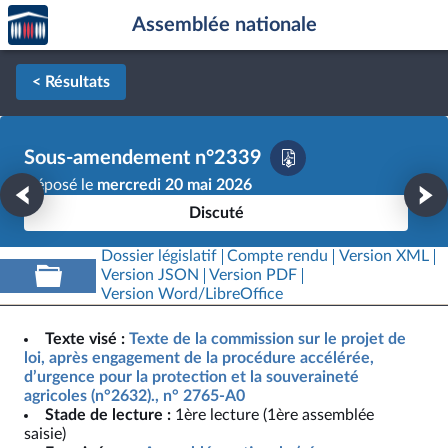
Accèder
Aller au contenu
Aller en bas de la page
Assemblée nationale
à la
page
d'accueil
< Résultats
Sous-amendement n°2339
Déposé le
mercredi 20 mai 2026
Discuté
Dossier législatif
Compte rendu
Version XML
Version JSON
Version PDF
Version Word/LibreOffice
Texte visé :
Texte de la commission sur le projet de
loi, après engagement de la procédure accélérée,
d’urgence pour la protection et la souveraineté
agricoles (n°2632)., n° 2765-A0
Stade de lecture :
1ère lecture (1ère assemblée
saisie)