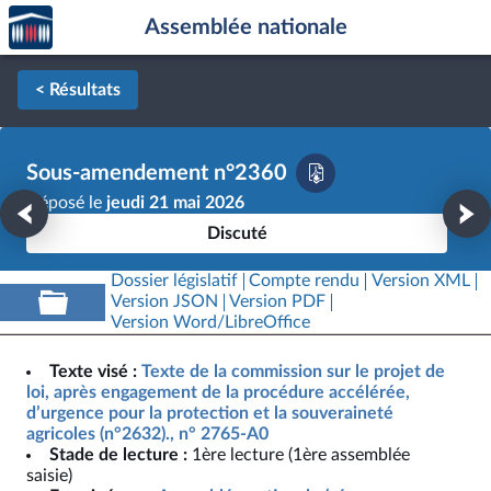
Accèder
Aller au contenu
Aller en bas de la page
Assemblée nationale
à la
page
d'accueil
< Résultats
Sous-amendement n°2360
Déposé le
jeudi 21 mai 2026
Discuté
Dossier législatif
Compte rendu
Version XML
Version JSON
Version PDF
Version Word/LibreOffice
Texte visé :
Texte de la commission sur le projet de
loi, après engagement de la procédure accélérée,
d’urgence pour la protection et la souveraineté
agricoles (n°2632)., n° 2765-A0
Stade de lecture :
1ère lecture (1ère assemblée
saisie)