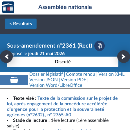
Accèder
Aller au contenu
Aller en bas de la page
Assemblée nationale
à la
page
d'accueil
< Résultats
Sous-amendement n°2361 (Rect)
Déposé le
jeudi 21 mai 2026
Discuté
Dossier législatif
Compte rendu
Version XML
Version JSON
Version PDF
Version Word/LibreOffice
Texte visé :
Texte de la commission sur le projet de
loi, après engagement de la procédure accélérée,
d’urgence pour la protection et la souveraineté
agricoles (n°2632)., n° 2765-A0
Stade de lecture :
1ère lecture (1ère assemblée
saisie)