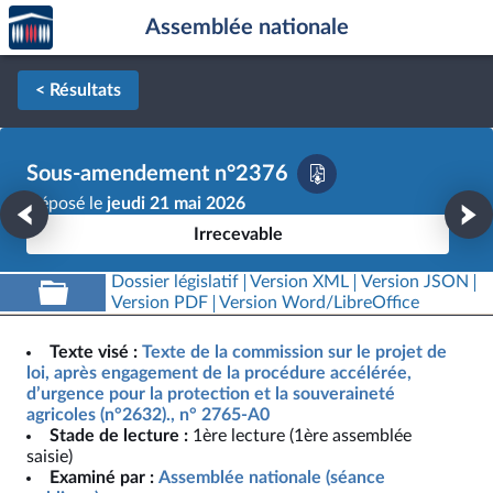
Accèder
Aller au contenu
Aller en bas de la page
Assemblée nationale
à la
page
d'accueil
< Résultats
Sous-amendement n°2376
Déposé le
jeudi 21 mai 2026
Irrecevable
Dossier législatif
Version XML
Version JSON
Version PDF
Version Word/LibreOffice
Texte visé :
Texte de la commission sur le projet de
loi, après engagement de la procédure accélérée,
d’urgence pour la protection et la souveraineté
agricoles (n°2632)., n° 2765-A0
Stade de lecture :
1ère lecture (1ère assemblée
saisie)
Examiné par :
Assemblée nationale (séance