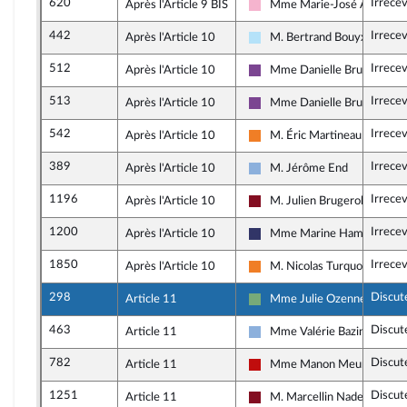
620
Irrece
Après l'Article 9 BIS
Mme Marie-José Alleman
Socialistes et apparentés
442
Irrece
Après l'Article 10
M. Bertrand Bouyx
Horizons & Indépendants
512
Irrece
Après l'Article 10
Mme Danielle Brulebois
Ensemble pour la Républiqu
513
Irrece
Après l'Article 10
Mme Danielle Brulebois
Ensemble pour la Républiqu
542
Irrece
Après l'Article 10
M. Éric Martineau
Les Démocrates
389
Irrece
Après l'Article 10
M. Jérôme End
Droite Républicaine
1196
Irrece
Après l'Article 10
M. Julien Brugerolles
Gauche Démocrate et Répub
1200
Irrece
Après l'Article 10
Mme Marine Hamelet
Rassemblement National
1850
Irrece
Après l'Article 10
M. Nicolas Turquois
Les Démocrates
298
Discut
Article 11
Mme Julie Ozenne
Écologiste et Social
463
Discut
Article 11
Mme Valérie Bazin-Malgra
Droite Républicaine
782
Discut
Article 11
Mme Manon Meunier
La France insoumise - Nouve
1251
Discut
Article 11
M. Marcellin Nadeau
Gauche Démocrate et Répub