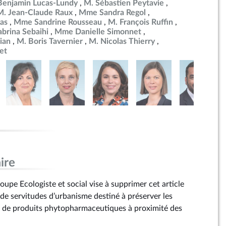
Benjamin Lucas-Lundy
M. Sébastien Peytavie
M. Jean-Claude Raux
Mme Sandra Regol
as
Mme Sandrine Rousseau
M. François Ruffin
brina Sebaihi
Mme Danielle Simonnet
ian
M. Boris Tavernier
M. Nicolas Thierry
et
ire
pe Ecologiste et social vise à supprimer cet article
 de servitudes d’urbanisme destiné à préserver les
on de produits phytopharmaceutiques à proximité des