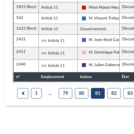
1855 (Rect)
Discut
Article 11
Mme Manon Meunier
La France insoumise - Nouve
562
Discut
Article 11
M. Vincent Trébuchet
Union des droites pour la Ré
1622 (Rect)
Discut
Article 11
Gouvernement
2431
Discut
Sous-amendement de l'amendement n°
M. Jean-René Cazeneuve
Article 11
Ensemble pour la Républiqu
2451
Discut
Sous-amendement de l'amendement n°
M. Dominique Potier
Article 11
Socialistes et apparentés
2440
Discut
Sous-amendement de l'amendement n°
M. Julien Gabarron
Article 11
Rassemblement National
n°
Emplacement
Auteur
État
1
...
79
80
81
82
83