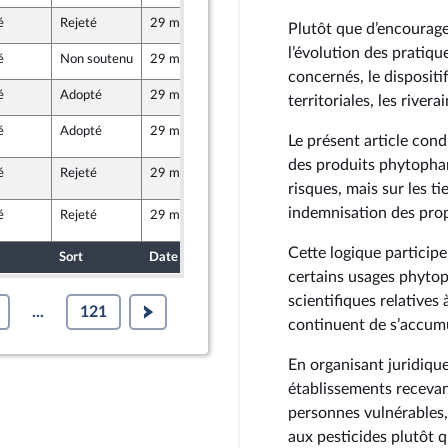
é
Rejeté
29 mai 2026
15 mai 2026
Plutôt que d’encourage
au Front Populaire
l’évolution des pratiqu
é
Non soutenu
29 mai 2026
13 mai 2026
publique
concernés, le dispositi
é
Adopté
29 mai 2026
15 mai 2026
territoriales, les river
é
Adopté
29 mai 2026
27 mai 2026
1622 (Rect)
Le présent article condu
e
des produits phytophar
é
Rejeté
29 mai 2026
29 mai 2026
1622 (Rect)
risques, mais sur les ti
indemnisation des prop
é
Rejeté
29 mai 2026
28 mai 2026
1622 (Rect)
Cette logique particip
Sort
Date d'examen
Date de dépôt
certains usages phyto
scientifiques relatives
...
121
continuent de s’accumu
En organisant juridiqu
établissements recevan
personnes vulnérables, 
aux pesticides plutôt q