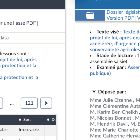
Dossier législat
Version PDF
V
r une liasse PDF
Texte visé :
Texte d
data
projet de loi, après e
accélérée, d’urgence p
souveraineté agricoles
essous sont :
Stade de lecture :
1
jet de loi, après
assemblée saisie)
protection et la
Examiné par :
Assem
publique)
a protection et la
Déposé par :
Mme Julie Ozenne
M
...
121
Mme Clémentine Auta
M. Karim Ben Cheikh
M. Nicolas Bonnet
Mm
Sort
Date d'examen
Date de dépôt
M. Hendrik Davi
M. 
Mme Marie-Charlotte 
vable
Irrecevable
13 mai 2026
d
Mme Catherine Hervi