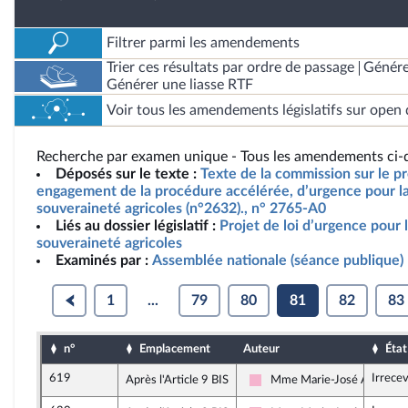
Filtrer parmi les amendements
Trier ces résultats par ordre de passage
Génére
Générer une liasse RTF
Voir tous les amendements législatifs sur open 
Recherche par examen unique - Tous les amendements ci-d
Déposés sur le texte :
Texte de la commission sur le pro
engagement de la procédure accélérée, d’urgence pour la 
souveraineté agricoles (n°2632)., n° 2765-A0
Liés au dossier législatif :
Projet de loi d’urgence pour l
souveraineté agricoles
Examinés par :
Assemblée nationale (séance publique)
1
...
79
80
81
82
83
n°
Emplacement
Auteur
État
619
Irrece
Après l'Article 9 BIS
Mme Marie-José Alleman
Socialistes et apparentés