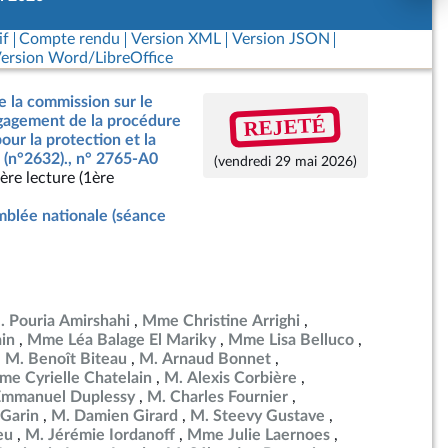
if
Compte rendu
Version XML
Version JSON
ersion Word/LibreOffice
e la commission sur le
REJETÉ
ngagement de la procédure
our la protection et la
 (n°2632)., n° 2765-A0
(vendredi 29 mai 2026)
ère lecture (1ère
blée nationale (séance
. Pouria Amirshahi
Mme Christine Arrighi
in
Mme Léa Balage El Mariky
Mme Lisa Belluco
M. Benoît Biteau
M. Arnaud Bonnet
e Cyrielle Chatelain
M. Alexis Corbière
Emmanuel Duplessy
M. Charles Fournier
Garin
M. Damien Girard
M. Steevy Gustave
eu
M. Jérémie Iordanoff
Mme Julie Laernoes