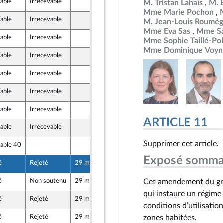
vable
Irrecevable
13 mai 2026
M. Tristan Lahais
M. 
d
Mme Marie Pochon
vable
Irrecevable
13 mai 2026
M. Jean-Louis Roumég
Mme Eva Sas
Mme Sa
vable
Irrecevable
13 mai 2026
Mme Sophie Taillé-Pol
e
Mme Dominique Voyn
vable
Irrecevable
13 mai 2026
e
vable
Irrecevable
13 mai 2026
vable
Irrecevable
13 mai 2026
vable
Irrecevable
15 mai 2026
licaine
ARTICLE 11
vable
Irrecevable
15 mai 2026
Supprimer cet article.
vable 40
15 mai 2026
Exposé somma
é
Rejeté
29 mai 2026
12 mai 2026
é
Non soutenu
29 mai 2026
13 mai 2026
Cet amendement du grou
s
qui instaure un régime
é
Rejeté
29 mai 2026
14 mai 2026
au Front Populaire
conditions d’utilisati
é
Rejeté
29 mai 2026
15 mai 2026
zones habitées.
licaine